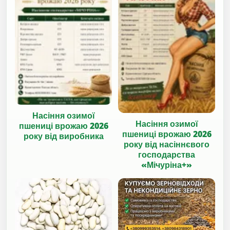
Насіння озимої
Насіння озимої
пшениці врожаю 2026
пшениці врожаю 2026
року від виробника
року від насіннєвого
господарства
«Мічуріна+»