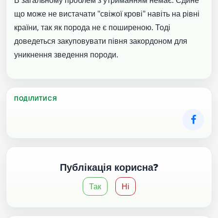
В загальному проблем з утриманням немає. Єдине
що може не вистачати "свіжої крові" навіть на рівні
країни, так як порода не є поширеною. Тоді
доведеться закуповувати півня закордоном для
уникнення зведення породи.
ПОДІЛИТИСЯ
Публікація корисна?
Так
Ні