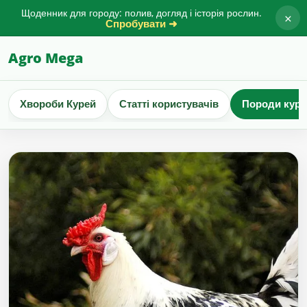
Щоденник для городу: полив, догляд і історія рослин.
×
Спробувати ➜
Agro Mega
Хвороби Курей
Статті користувачів
Породи куре