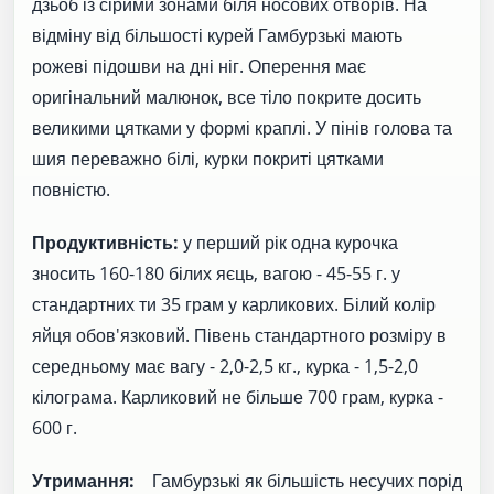
дзьоб із сірими зонами біля носових отворів. На
відміну від більшості курей Гамбурзькі мають
рожеві підошви на дні ніг. Оперення має
оригінальний малюнок, все тіло покрите досить
великими цятками у формі краплі. У пінів голова та
шия переважно білі, курки покриті цятками
повністю.
Продуктивність:
у перший рік одна курочка
зносить 160-180 білих яєць, вагою - 45-55 г. у
стандартних ти 35 грам у карликових. Білий колір
яйця обов'язковий. Півень стандартного розміру в
середньому має вагу - 2,0-2,5 кг., курка - 1,5-2,0
кілограма. Карликовий не більше 700 грам, курка -
600 г.
Утримання:
Гамбурзькі як більшість несучих порід