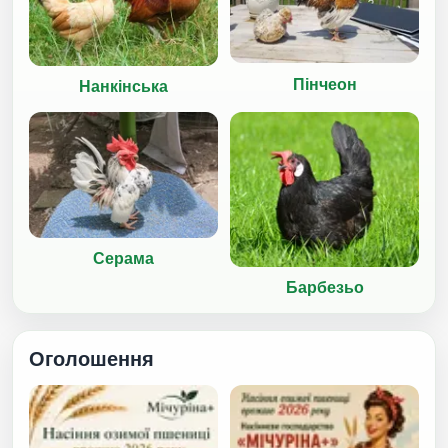
Пінчеон
Нанкінська
Серама
Барбезьо
Оголошення