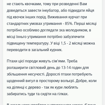
не стають квочками, тому при розведенні Вам
доведеться завести інкубатор, або підкидати яйця
під квочок інших порід. Виживання курчат при
стандартних умовах утримання - 85%. Перші місяці
потрібно особливо доглядати зха молодняком, в
місці їхньго утримання потрібно забузпечити
підвищену температуру. У віці 1,5 - 2 місяці можна
переводити в загальний курник.
Птахи цієї породи живуть сім'ями. Треба
ролзширити світловий день до 13-14 годин для
збільшення несучості. Дорослі птахи потребують
щоденний вигул в просторому вольєрї. Добре, коли
на ділянці є дерево - так як кури люблять
забиратись туди та сидіти на гілках.