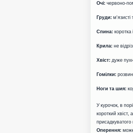
Очі:
червоно-пом
Груди:
м'язисті
Спина:
коротка 
Крила:
не відрі
Хвіст:
дуже пухн
Гомілки:
розвине
Ноги та шия:
кор
У курочок, в пор
короткий хвіст,
присадкуватого 
Оперення:
може