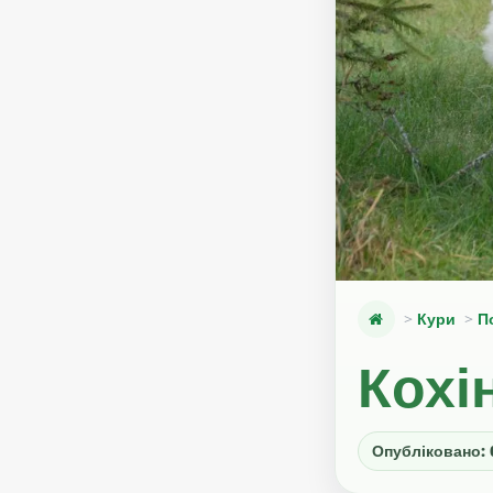
Кури
П
Кохі
Опубліковано: 