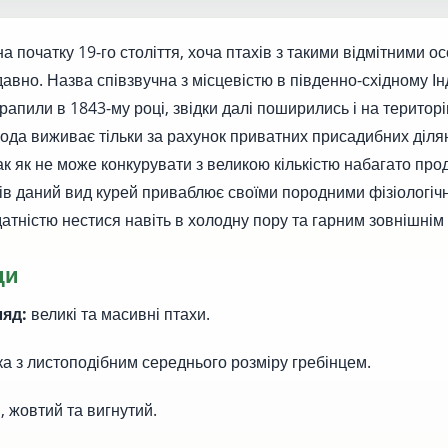
а початку 19-го століття, хоча птахів з такими відмітними 
авно. Назва співзвучна з місцевістю в південно-східному Ін
апили в 1843-му році, звідки далі поширились і на територі
рода виживає тільки за рахунок приватних присадибних діля
так як не може конкурувати з великою кількістю набагато пр
ків даний вид курей приваблює своїми породними фізіологіч
датністю нестися навіть в холодну пору та гарним зовнішнім
ди
ляд:
великі та масивні птахи.
а з листоподібним середнього розміру гребінцем.
, жовтий та вигнутий.