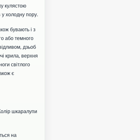
ку кулястою
 у холодну пору.
кож бувають і з
го або темного
 відливом, дзьоб
ечі крила, верхня
ноги світлого
акож є
 Колір шкаралупи
яться на