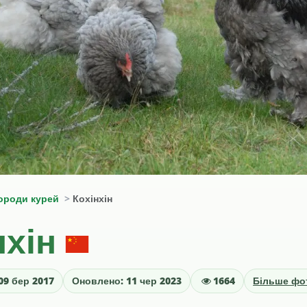
ороди курей
Кохінхін
нхін
09 бер 2017
Оновлено: 11 чер 2023
1664
Більше фо