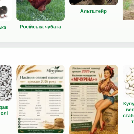
Альтштейр
Російська чубата
ька
я
Куп
даж
вел
солі
стаб
т