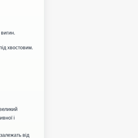
 вигин.
під хвостовим.
евеликий
ивної і
 залежать від