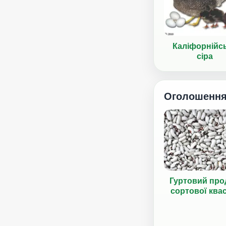
Каліфорнійс
сіра
Оголошенн
Гуртовий про
сортової ква