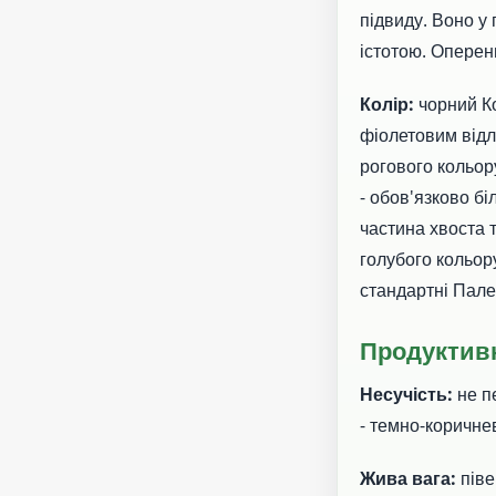
підвиду. Воно у
істотою. Оперен
Колір:
чорний Ко
фіолетовим відл
рогового кольору
- обов'язково бі
частина хвоста 
голубого кольору
стандартні Палев
Продуктив
Несучість:
не пе
- темно-коричне
Жива вага:
піве