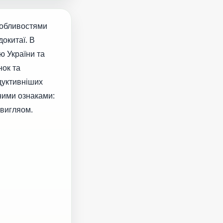
особливостями
докитаї. В
ю України та
нок та
одуктивніших
ними ознаками:
 вигляом.