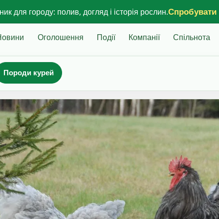
Спробувати
ик для городу: полив, догляд і історія рослин.
Новини
Оголошення
Події
Компанії
Спільнота
Породи курей