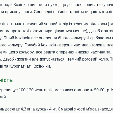
 породи Кохінхін пишне та пухке, що дозволяє описати куроч
ня приховує ноги. Своєрідні пір'яні штанці захищають птахів
хінхін - має насичений чорний колір із зеленим відливом (та
ивом проте такі екземпляри цінуються менше), дзьоб жовто
. Білий Кохінхін все оперення білого кольору зі сріблястим
лого кольору. Голубий Кохінхін - верхня частина - голова, пл
темнішого кольору, все решта оперення - нижня частина та 
, дзьоб - жовтий але допускається і темний роговий колір. Т
і та Куропатчаті Кохінхіни.
ність
ревищує 100-120 яєць в рік, маса яких становить 50-60 гр.
вий.
нь досягає 4,3 кг, а курка - 4 кг. Смакові якості м'яса знаход