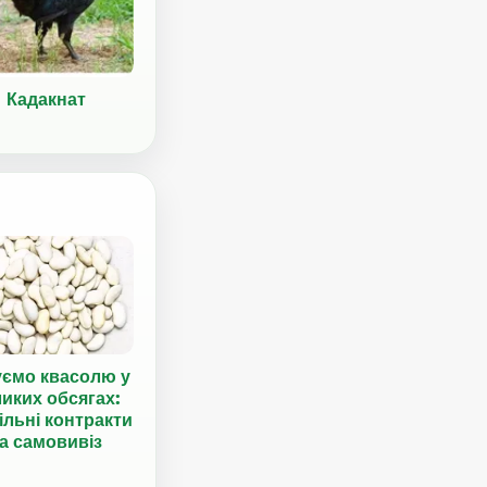
Кадакнат
уємо квасолю у
иких обсягах:
ільні контракти
а самовивіз