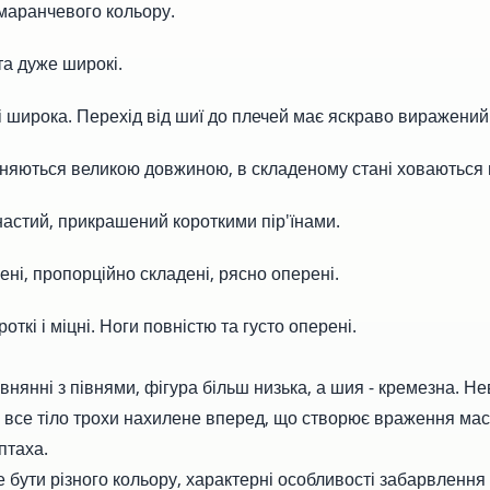
аранчевого кольору.
 та дуже широкі.
і широка. Перехід від шиї до плечей має яскраво виражений
зняються великою довжиною, в складеному стані ховаються 
астий, прикрашений короткими пір'їнами.
ні, пропорційно складені, рясно оперені.
откі і міцні. Ноги повністю та густо оперені.
івнянні з півнями, фігура більш низька, а шия - кремезна. Н
 а все тіло трохи нахилене вперед, що створює враження мас
птаха.
 бути різного кольору, характерні особливості забарвлення