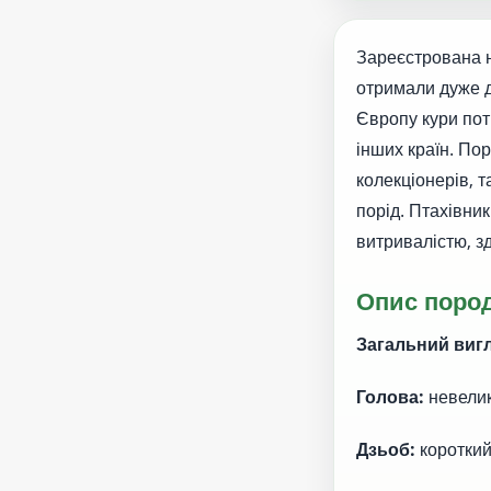
Зареєстрована н
отримали дуже д
Європу кури потр
інших країн. По
колекціонерів, 
порід. Птахівни
витривалістю, з
Опис поро
Загальний виг
Голова:
невелик
Дзьоб:
короткий