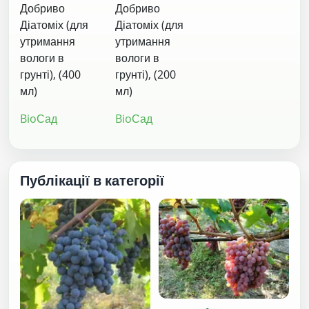
Добриво
Добриво
Діатоміх (для
Діатоміх (для
утримання
утримання
вологи в
вологи в
грунті), (400
грунті), (200
мл)
мл)
BioСад
BioСад
Публікації в категорії