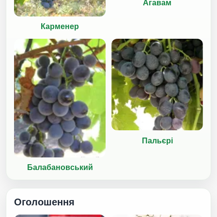
Агавам
Карменер
Пальєрі
Балабановський
Оголошення