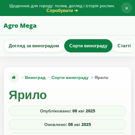
Щоденник для городу: полив, догляд і історія рослин.
×
Спробувати ➜
Agro Mega
Догляд за виноградом
Сорти винограду
Статті 
Виноград
Сорти винограду
Ярило
Ярило
Опубліковано: 08 кві 2025
Оновлено: 08 кві 2025