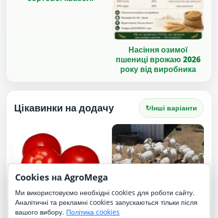
Насіння озимої
пшениці врожаю 2026
року від виробника
Цікавинки на додачу
↻
Інші варіанти
Cookies на AgroMega
Ми використовуємо необхідні cookies для роботи сайту.
Роял-Вайт | Royal
Аналітичні та рекламні cookies запускаються тільки після
Сатіво F1
White
вашого вибору.
Політика cookies