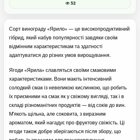
52
Сорт винограду «Ярило» — це високопродуктивний
гібрид, який набув популярності завдяки своїм
відмінним характеристикам та здатності
адаптуватися до різних умов вирощування.
Ягоди «Ярила» славляться своїми смаковими
характеристиками. Вони мають інтенсивний
солодкий смак із невеликою кислинкою, що робить
їх приємними на смак як у свіжому вигляді, так і в
складі різноманітних продуктів — від соків до вин.
М’якоть щільна, але соковита, з виразним
ароматом, який нагадує про фруктову свіжість. Ці
ягоди також добре зберігаються після збору, що
робить їх зручними для транспортування.