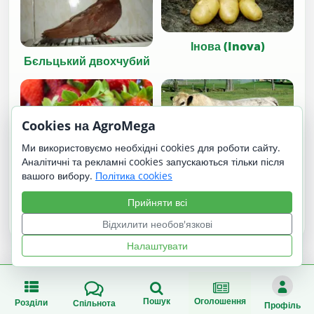
Інова (Inova)
Бєльцький двохчубий
Cookies на AgroMega
Ми використовуємо необхідні cookies для роботи сайту.
Аналітичні та рекламні cookies запускаються тільки після
вашого вибору.
Політика cookies
Чандлер (Chandler)
Американська Біла
Прийняти всі
(American White
Park)
Відхилити необов'язкові
Налаштувати
Пошук
Оголошення
Розділи
Спільнота
Профіль