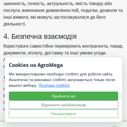
законність, точність, актуальність, якість товару або
послуги, виконання домовленостей, податки, дозволи та
інші вимоги, які можуть застосовуватися до його
діяльності.
4. Безпечна взаємодія
Користувачі самостійно перевіряють контрагента, товар,
документи, оплату, доставку та інші умови угоди.
AgroMega.In.Ua не є стороною угоди між продавцем і
Cookies на AgroMega
покупцем, якщо прямо не зазначено інше.
Ми використовуємо необхідні cookies для роботи сайту.
5. Модерація оголошень
Аналітичні та рекламні cookies запускаються тільки після
вашого вибору.
Політика cookies
Адміністрація може редагувати, приховувати або
видаляти оголошення, якщо воно порушує закон, ці
Прийняти всі
правила, правила публікацій або створює ризик для
Відхилити необов'язкові
користувачів.
Налаштувати