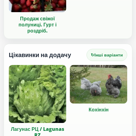
Продаж свіжої
полуниці. Гурт і
роздріб.
Цікавинки на додачу
↻
Інші варіанти
Кохінхін
Лагунас РЦ / Lagunas
RZ