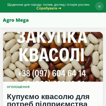
Щоденник для городу: полив, догляд і історія рослин.
×
Спробувати ➜
Agro Mega
ОГОЛОШЕННЯ
Купуємо квасолю для
потреб підприємства