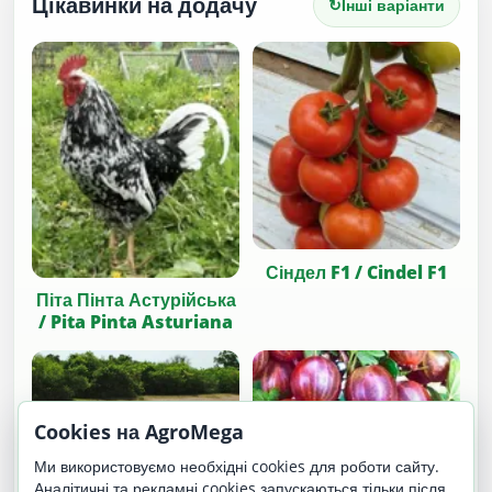
Цікавинки на додачу
↻
Інші варіанти
Сіндел F1 / Cindel F1
Піта Пінта Астурійська
/ Pita Pinta Asturiana
Cookies на AgroMega
Ми використовуємо необхідні cookies для роботи сайту.
Аналітичні та рекламні cookies запускаються тільки після