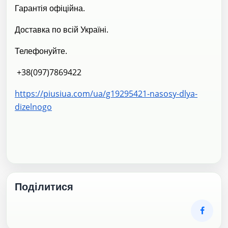
Гарантія офіційна.
Доставка по всій Україні.
Телефонуйте.
+38(097)7869422
https://piusiua.com/ua/g19295421-nasosy-dlya-
dizelnogo
Поділитися