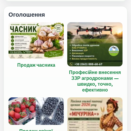
Оголошення
Продаж часника
Професійне внесення
ЗЗР агродронами —
швидко, точно,
ефективно
Продаж свіжої