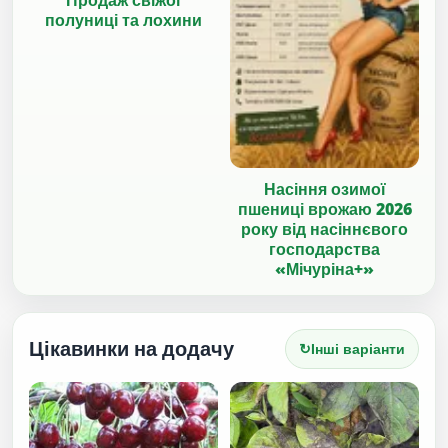
полуниці та лохини
Насіння озимої
пшениці врожаю 2026
року від насіннєвого
господарства
«Мічуріна+»
Цікавинки на додачу
↻
Інші варіанти