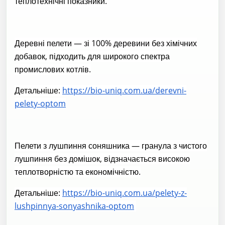
теплотехнічні показники.
Деревні пелети — зі 100% деревини без хімічних
добавок, підходить для широкого спектра
промислових котлів.
Детальніше:
https://bio-uniq.com.ua/derevni-
pelety-optom
Пелети з лушпиння соняшника — гранула з чистого
лушпиння без домішок, відзначається високою
теплотворністю та економічністю.
Детальніше:
https://bio-uniq.com.ua/pelety-z-
lushpinnya-sonyashnika-optom