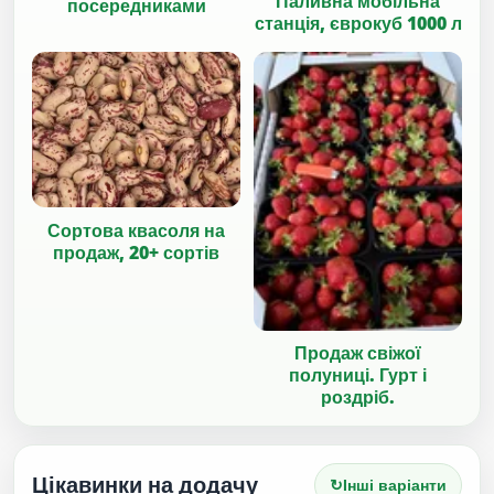
Паливна мобільна
посередниками
станція, єврокуб 1000 л
Сортова квасоля на
продаж, 20+ сортів
Продаж свіжої
полуниці. Гурт і
роздріб.
Цікавинки на додачу
↻
Інші варіанти