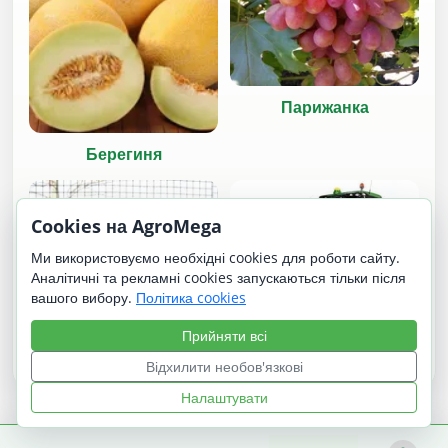
Парижанка
Берегиня
Cookies на AgroMega
Ми використовуємо необхідні cookies для роботи сайту.
Аналітичні та рекламні cookies запускаються тільки після
вашого вибору.
Політика cookies
Джон Дір (John Deere)
Прийняти всі
Німецький
8335R
виставковий
Відхилити необов'язкові
Налаштувати