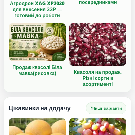
посередниками
Агродрон XAG XP2020
для внесення ЗЗР —
готовий до роботи
Продаж квасолі Біла
Квасоля на продаж.
мавка(рисовка)
Різні сорти в
асортименті
Цікавинки на додачу
↻
Інші варіанти