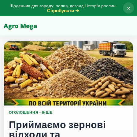
Щоденник для городу: полив, догляд і історія рослин.
×
Спробувати ➜
Agro Mega
ОГОЛОШЕННЯ · ІНШЕ
Приймаємо зернові
відходи та