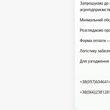
Запрошуємо до с
агропідприємств
Мінімальний обс
Розглядаємо про
Форма оплати — 
Логістику забез
Для узгодження 
+38(097)6046414
+38(066)238128