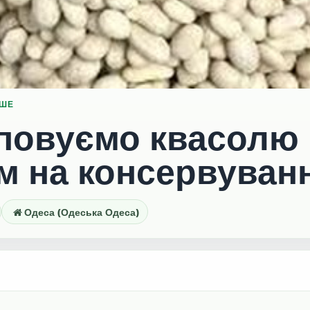
НШЕ
повуємо квасолю
м на консервуван
Одеса (Одеська Одеса)