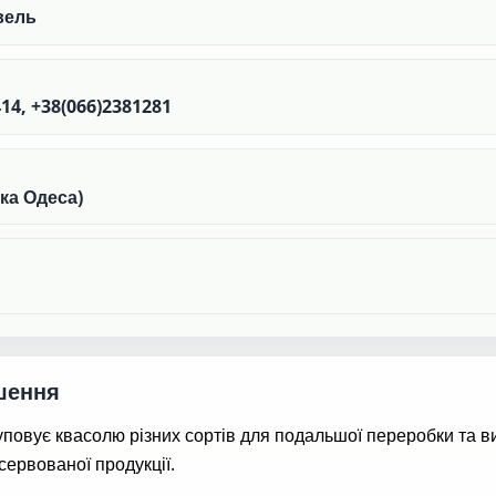
вель
14, +38(066)2381281
ка Одеса)
шення
повує квасолю різних сортів для подальшої переробки та в
сервованої продукції.