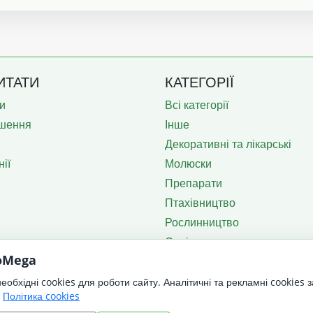
ИТАТИ
КАТЕГОРІЇ
и
Всі категорії
шення
Інше
Декоративні та лікарські
ії
Молюски
Препарати
Птахівництво
Рослинництво
Садівництво
roMega
Тваринництво
Техніка
обхідні cookies для роботи сайту. Аналітичні та рекламні cookies 
.
Політика cookies