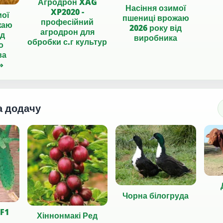
Агродрон XAG
Насіння озимої
XP2020 -
мої
пшениці врожаю
професійний
жаю
2026 року від
агродрон для
ід
виробника
обробки с.г культур
о
ва
»
а додачу
Чорна білогруда
 F1
Хіннонмакі Ред