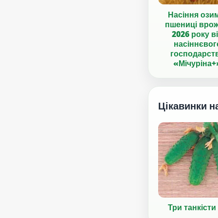
Насіння ози
пшениці вро
2026 року в
насіннєвог
господарст
«Мічуріна+
Цікавинки н
Три танкісти