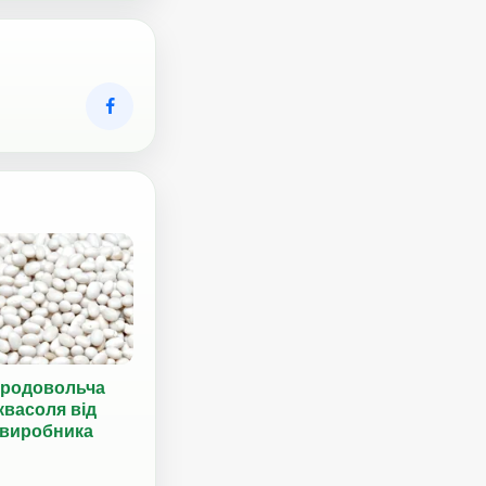
родовольча
квасоля від
виробника