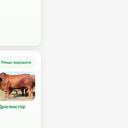
↻
Інші варіанти
Драгмастер