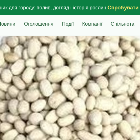
Спробувати
ик для городу: полив, догляд і історія рослин.
Новини
Оголошення
Події
Компанії
Спільнота