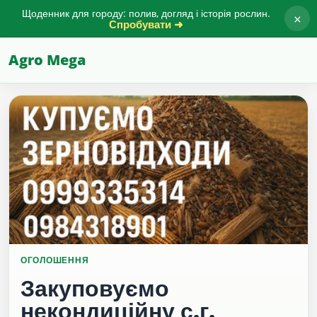
Щоденник для городу: полив, догляд і історія рослин.
×
Спробувати ➜
Agro Mega
ОГОЛОШЕННЯ
Закуповуємо
некондиційну с.г.