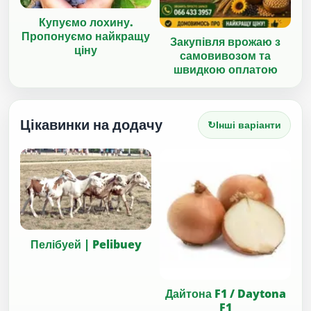
Купуємо лохину.
Пропонуємо найкращу
Закупівля врожаю з
ціну
самовивозом та
швидкою оплатою
Цікавинки на додачу
↻
Інші варіанти
Пелібуей | Pelibuey
Дайтона F1 / Daytona
F1