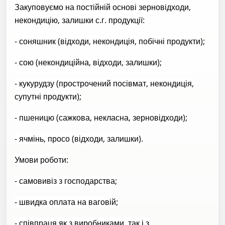
Закуповуємо на постійній основі зерновідходи,
некондицію, залишки с.г. продукції:
- соняшник (відходи, некондиція, побічні продукти);
- сою (некондиційна, відходи, залишки);
- кукурудзу (прострочений посівмат, некондиція,
супутні продукти);
- пшеницю (сажкова, некласна, зерновідходи);
- ячмінь, просо (відходи, залишки).
Умови роботи:
- самовивіз з господарства;
- швидка оплата на ваговій;
- співпраця як з виробниками, так і з