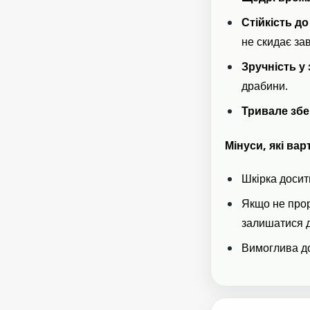
Стійкість д
не скидає зав
Зручність у 
драбини.
Тривале збе
Мінуси, які ва
Шкірка досит
Якщо не прор
залишатися 
Вимоглива до