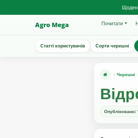
Щоденн
Почитати
Agro Mega
Статті користувачів
Сорти черешні
Черешні
Відр
Опубліковано: 1