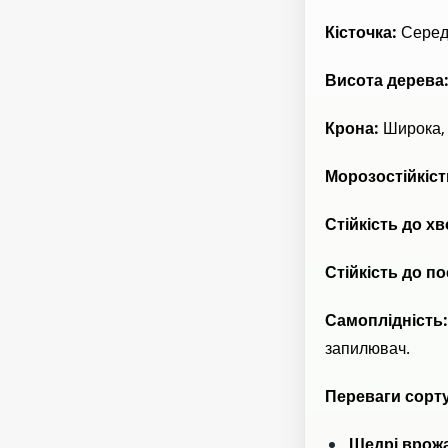
Кісточка:
Середн
Висота дерева
Крона:
Широка, 
Морозостійкіст
Стійкість до х
Стійкість до п
Самоплідність
запилювач.
Переваги сорт
Щедрі врожа