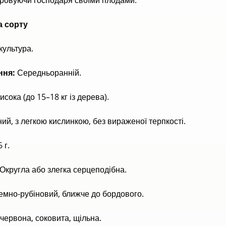
а сорту
культура.
ння:
Середньоранній.
исока (до 15–18 кг із дерева).
ий, з легкою кислинкою, без вираженої терпкості.
 г.
Округла або злегка серцеподібна.
емно-рубіновий, ближче до бордового.
червона, соковита, щільна.