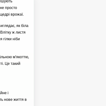
мушують
 не просто
щедрі врожаї.
иглядає, як біла
Влітку ж листя
я гілки ніби
ільною м’якоттю,
ті. Це такий
йне і
ть нове життя в