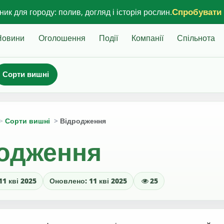
Спробувати
ик для городу: полив, догляд і історія рослин.
Новини
Оголошення
Події
Компанії
Спільнота
Сорти вишні
Сорти вишні
Відродження
одження
1 кві 2025
Оновлено: 11 кві 2025
25