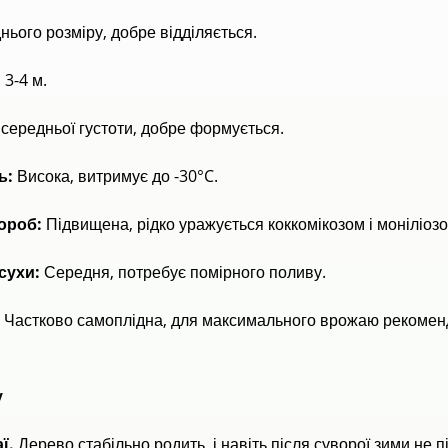
ього розміру, добре відділяється.
:
3-4 м.
середньої густоти, добре формується.
ь:
Висока, витримує до -30°C.
вороб:
Підвищена, рідко уражується коккомікозом і моніліозо
осухи:
Середня, потребує помірного поливу.
:
Частково самоплідна, для максимального врожаю рекомен
у
ї.
Дерево стабільно родить, і навіть після суворої зими не п