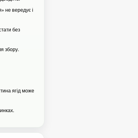
» не вередує і
стати без
ля збору.
стина ягід може
инках.