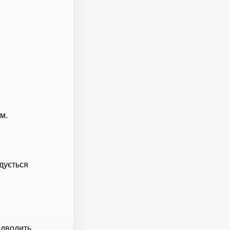
м.
дується
ідводить.