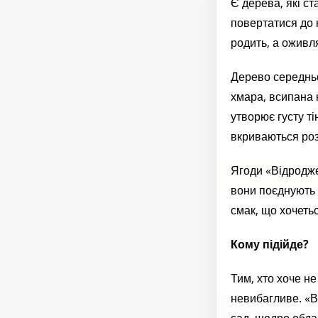
Є дерева, які с
повертатися до 
родить, а оживл
Дерево середньо
хмара, всипана 
утворює густу ті
вкриваються роз
Ягоди «Відродже
вони поєднують у
смак, що хочеть
Кому підійде?
Тим, хто хоче н
невибагливе. «В
сад, щедро обд