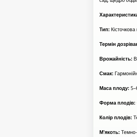
Характеристик
Тип:
Кісточкова 
Термін дозріва
Врожайність:
В
Смак:
Гармонійн
Маса плоду:
5–6
Форма плодів:
Колір плодів:
Т
М'якоть:
Темно-