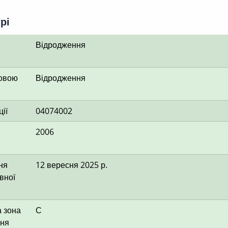
рі
Відродження
мовою
Відродження
ії
04074002
2006
ня
12 вересня 2025 р.
вної
 зона
С
ння