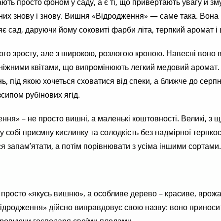
тають просто фоном у саду, а є ті, що привертають увагу й з
них знову і знову. Вишня «Відродження» — саме така. Вона
яє сад, даруючи йому соковиті фарби літа, терпкий аромат і 
го зросту, але з широкою, розлогою кроною. Навесні воно в
ніжними квітами, що випромінюють легкий медовий аромат. 
нь, під якою хочеться сховатися від спеки, а ближче до серпн
сипом рубінових ягід.
ння» – не просто вишні, а маленькі коштовності. Великі, з щ
 собі приємну кислинку та солодкість без надмірної терпкос
ся запам’ятати, а потім порівнювати з усіма іншими сортами.
е просто «якусь вишню», а особливе дерево – красиве, врожа
ідродження» дійсно виправдовує свою назву: воно приноси
аровуючи господаря своїми плодами.