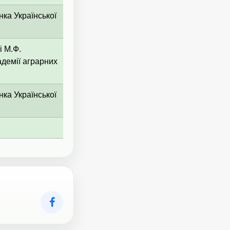
нка Української
і М.Ф.
адемії аграрних
нка Української