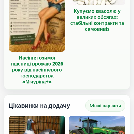
Купуємо квасолю у
великих обсягах:
стабільні контракти та
самовивіз
Насіння озимої
пшениці врожаю 2026
року від насіннєвого
господарства
«Мічуріна+»
Цікавинки на додачу
↻
Інші варіанти