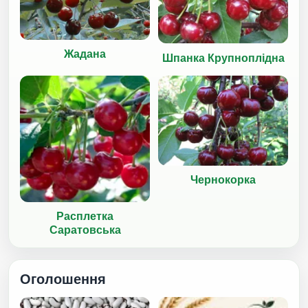
Жадана
Шпанка Крупноплідна
Чернокорка
Расплетка
Саратовська
Оголошення