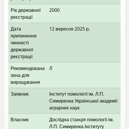
Рік державної
2000
реєстрації
Дата
12 вересня 2025 р.
припинення
чинності
державної
реєстрації
Рекомендована
Л
зона для
вирощування
Заявник
Інститут помології ім. Л.П.
Симиренка Української академії
аграрних наук
Власник
Дослідна станція помології ім.
Л.П. Симиренка Інституту