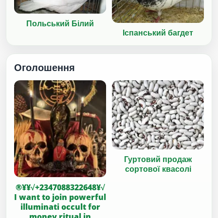
Польський Білий
Іспанський багдет
Оголошення
Гуртовий продаж
сортової квасолі
®¥¥√+2347088322648¥√
I want to join powerful
illuminati occult for
money ritual in