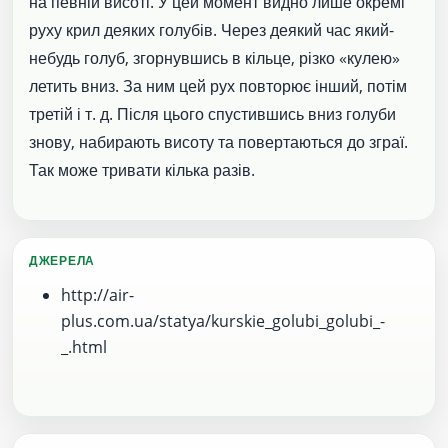
на певній висоті. У цей момент видно лише окремі
руху крил деяких голубів. Через деякий час який-
небудь голуб, згорнувшись в кільце, різко «кулею»
летить вниз. За ним цей рух повторює інший, потім
третій і т. д. Після цього спустившись вниз голуби
знову, набирають висоту та повертаються до зграї.
Так може тривати кілька разів.
ДЖЕРЕЛА
http://air-
plus.com.ua/statya/kurskie_golubi_golubi_-
_.html