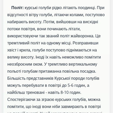
Політ:
курські голуби рідко літають поодинці. При
відсутності вітру голуби, літаючи колами, поступово
набирають висоту. Потім, вийшовши на висхідні
потоки повітря, вони починають літати,
використовуючи так званий політ жайворонка. Це
тремтливий політ на одному місці. Розправивши
хвіст і крила, голуби поступово піднімаються на
велику висоту. Іноді їх навіть неможливо помітити
неозброєним оком. У тремтливо вертикальному
польоті голубам притаманна повільна посадка.
Більшість представників Курської породи голубів
можуть перебувати в повітрі до 5-6 годин, а
найбільш треновані - навіть 8-10 годин.
Спостерігаючи за зграєю курських голубів, можна
помітити, що іноді вони ніби завмирають в повітрі