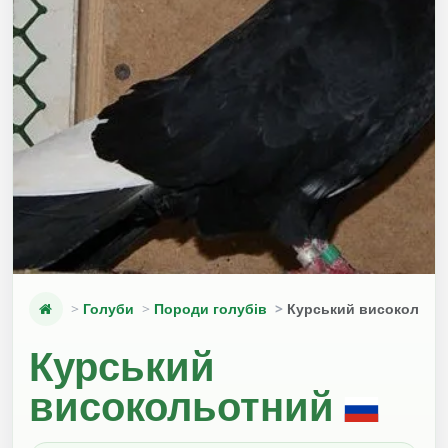
Голуби
Породи голубів
Курський високольот
Курський
високольотний