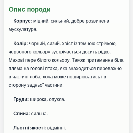
Опис породи
Корпус:
міцний, сильний, добре розвинена
мускулатура.
Колір:
чорний, сизий, хвіст із темною стрічкою,
червоного кольору зустрічається досить рідко.
Махові пере білого кольору. Також притаманна біла
пляма на голові птаха, яка знаходиться переважно
в частині лоба, хоча може поширюватись і в
сторону задньої частини.
Груди:
широка, опукла.
Спина:
сильна.
Льотні якості:
відмінні.