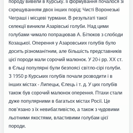
породу вивели в Курську. Її формування почалося зі
схрещуванням двох інших порід: Чисті Воронезькі
Чеграші і місцеві турмани. В результаті такої
селекції виникли Азарівські голуби. Над цими
голубами чимало попрацював А. Бітюков з слободи
Козацької. Оперення у Азаровських голубів було
досить різноманітним, але більшість представників
цієї породи мали сорочий малюнок. У 20-і рр. ХХ ст.
в Єльці популярні були безпоясі світло-сірі голуби.
З 1950 р Курських голубів почали розводити і в
інших містах - Липецьк, Єлець і т. д. У цих голубів
також був сорочий малюнок оперення. Птахи стали
дуже популярними в багатьох містах Росії. Це
пов'язано з їх невибагливістю, а також з чудовими
льотними якостями, властивими голубам цієї
породи.