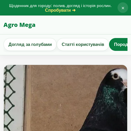
Щоденник для городу: полив, догляд і історія рослин.
×
Спробувати ➜
Agro Mega
Догляд за голубами
Статті користувачів
Породи 