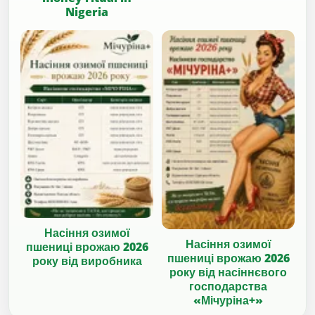
Nigeria
Насіння озимої
Насіння озимої
пшениці врожаю 2026
пшениці врожаю 2026
року від виробника
року від насіннєвого
господарства
«Мічуріна+»