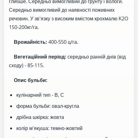
глибше. Середньо вимогливий до грунту і вологи.
Середньо вимогливий до наявності поживних
речовин. У зв'язку з високим вмістом крохмалю K2O
150-200кг/га.
Врожайність:
400-550 ц/га.
Вегетаційний період:
середньо ранній днів (від
сходу) - 85-115.
Опис бульби:
кулінарний тип - В, С
форма бульби: овал-кругла
дрібна шкірка: жовта
колір м'якуша: темно-жовтий