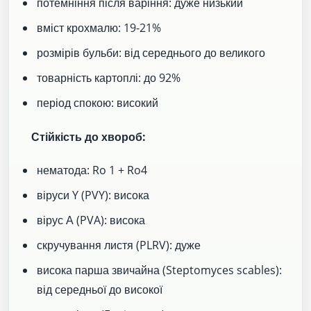
потемніння після варіння: дуже низький
вміст крохмалю: 19-21%
розмірів бульби: від середнього до великого
товарність картоплі: до 92%
період спокою: високий
Стійкість до хвороб:
нематода: Ro 1 + Ro4
віруси Y (PVY): висока
вірус А (PVA): висока
скручування листя (PLRV): дуже
висока парша звичайна (Steptomyces scables):
від середньої до високої