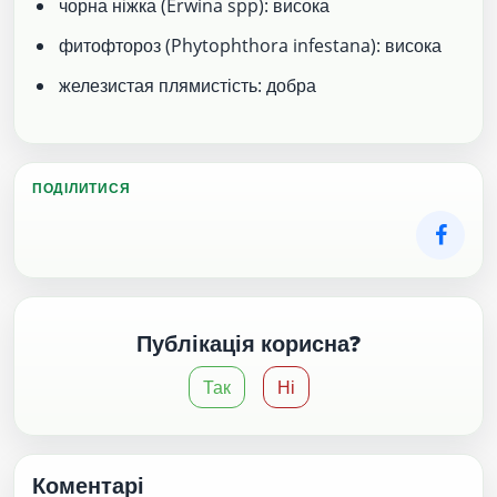
чорна ніжка (Erwina spp): висока
фитофтороз (Phytophthora infestana): висока
железистая плямистість: добра
ПОДІЛИТИСЯ
Публікація корисна?
Так
Ні
Коментарі