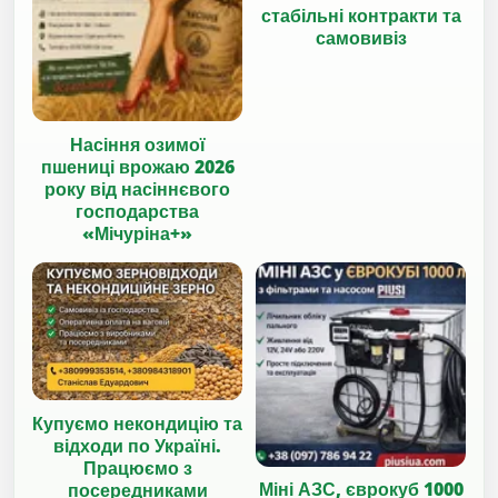
стабільні контракти та
самовивіз
Насіння озимої
пшениці врожаю 2026
року від насіннєвого
господарства
«Мічуріна+»
Купуємо некондицію та
відходи по Україні.
Працюємо з
Міні АЗС, єврокуб 1000
посередниками