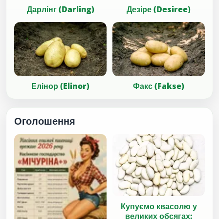
Дарлінг (Darling)
Дезіре (Desiree)
Елінор (Elinor)
Факс (Fakse)
Оголошення
Купуємо квасолю у
великих обсягах: