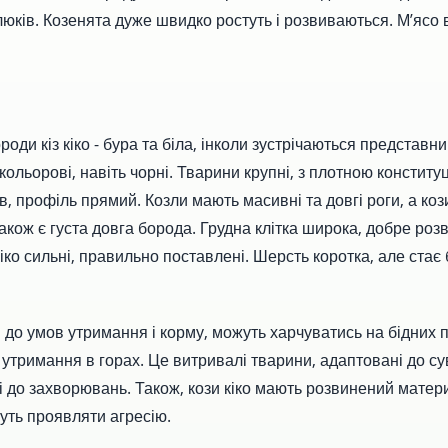
юків. Козенята дуже швидко ростуть і розвиваються. М’ясо 
роди кіз кіко - бура та біла, інколи зустрічаються представн
кольорові, навіть чорні. Тварини крупні, з плотною конститу
в, профіль прямий. Козли мають масивні та довгі роги, а коз
також є густа довга борода. Грудна клітка широка, добре розв
кіко сильні, правильно поставлені. Шерсть коротка, але стає
і до умов утримання і корму, можуть харчуватись на бідних
 утримання в горах. Це витривалі тварини, адаптовані до с
і до захворювань. Також, кози кіко мають розвинений матери
уть проявляти агресію.