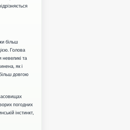
відрізняється
ики більш
цією. Голова
и невеликі та
инена, як і
 більш довгою
 пасовищах
уворих погодних
нській інстинкт,