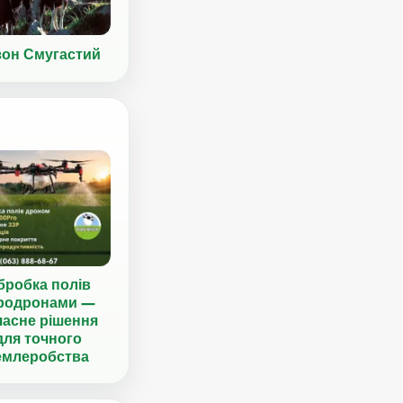
зон Смугастий
бробка полів
родронами —
часне рішення
для точного
емлеробства