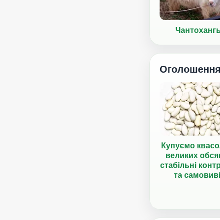
Чантоханг
Оголошенн
Купуємо квасо
великих обся
стабільні конт
та самовив