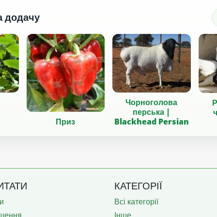
а додачу
Чорноголова
Р
перська |
ч
Blackhead Persian
Приз
ИТАТИ
КАТЕГОРІЇ
и
Всі категорії
шення
Інше