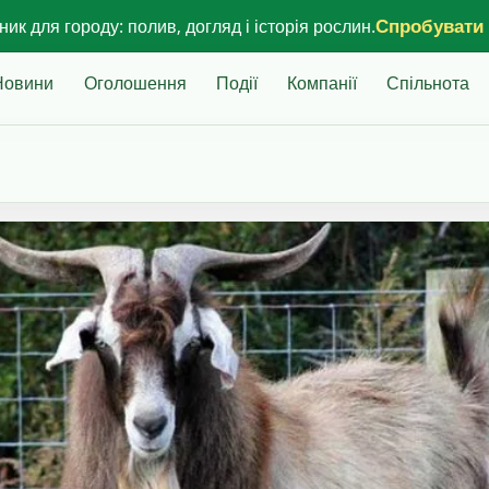
Спробувати
ик для городу: полив, догляд і історія рослин.
Новини
Оголошення
Події
Компанії
Спільнота