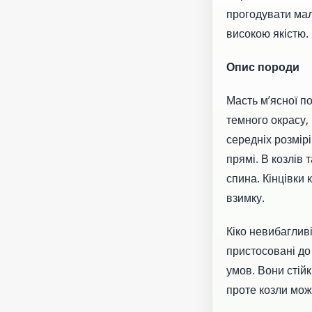
прогодувати мал
високою якістю.
Опис породи
Масть м’ясної по
темного окрасу, 
середніх розмірі
прямі. В козлів 
спина. Кінцівки 
взимку.
Кіко невибаглив
пристосовані до
умов. Вони стійк
проте козли мож