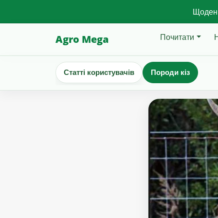
Щоденн
Почитати
Agro Mega
Статті користувачів
Породи кіз