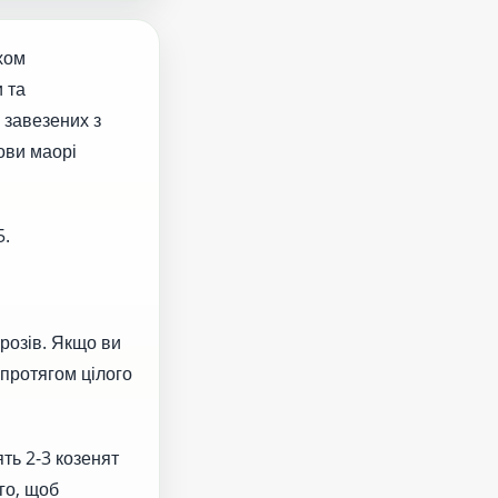
хом
 та
 завезених з
ови маорі
5.
орозів. Якщо ви
 протягом цілого
ять 2-3 козенят
го, щоб