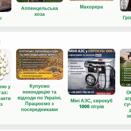
Махорера
Аппенцельська
коза
Грі
ы
я
Купуємо
лю у
некондицію та
О
гах:
відходи по Україні.
аг
ракти
Міні АЗС, єврокуб
Працюємо з
су
із
1000 літрів
посередниками
з