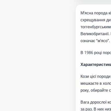
М’ясна порода к
схрещування дик
тоггенбургським
Великобританії.
означає “м’ясо”.
В 1986 році пор
Характеристик
Кози цієї породи
мешкаєте в холо
року, обирайте с
Вага дорослої ко
за раз. В них н