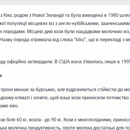
із Кіко, родом з Нової Зеландії та була виведена в 1980 шля
ої популяції місцевих кіз з англо-нубійськими, зааненськими
и породами. Місцеві дикі кози були нащадками молочних кіз,
 Назву порода отримала від слова “kiko”, що в перекладі з м
оду офіційно затвердили. В США вона з’явилась лише в 199
и
 трохи менше за бурських, але відрізняються стійкістю до м
дному кліматі і хочете, щоб ваші кози приносили потомство
аме кіко.
зи біля 60 кг, козла - до 90 кг. Кози є многоплідними, принос
изька молочна продуктивність, проте молока достатньо для то