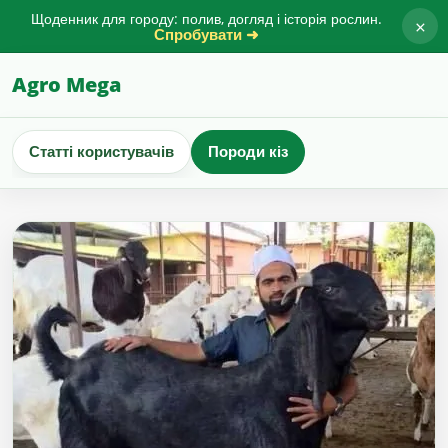
Щоденник для городу: полив, догляд і історія рослин.
×
Спробувати ➜
Agro Mega
Статті користувачів
Породи кіз