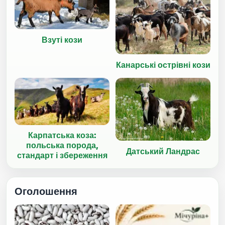
Взуті кози
Канарські острівні кози
Карпатська коза:
польська порода,
Датський Ландрас
стандарт і збереження
Оголошення