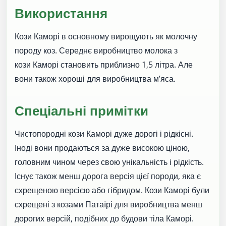
Використання
Кози Каморі в основному вирощують як молочну
породу коз. Середнє виробництво молока з
кози Каморі становить приблизно 1,5 літра. Але
вони також хороші для виробництва м’яса.
Спеціальні примітки
Чистопородні кози Каморі дуже дорогі і рідкісні.
Іноді вони продаються за дуже високою ціною,
головним чином через свою унікальність і рідкість.
Існує також менш дорога версія цієї породи, яка є
схрещеною версією або гібридом. Кози Каморі були
схрещені з козами Патаїрі для виробництва менш
дорогих версій, подібних до будови тіла Каморі.