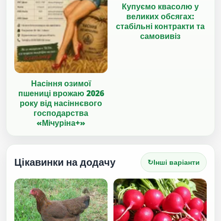
Купуємо квасолю у
великих обсягах:
стабільні контракти та
самовивіз
Насіння озимої
пшениці врожаю 2026
року від насіннєвого
господарства
«Мічуріна+»
Цікавинки на додачу
↻
Інші варіанти