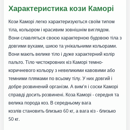
Характеристика кози Каморі
Кози Каморі легко характеризуються своїм типом
тіла, кольором і красивим зовнішнім виглядом.
Вони славляться своєю характерною будовою тіла з
довгими вухами, шиєю та унікальними кольорами.
Вони мають велике тіло і дуже характерний колір
пальто. Тіло чистокровних кіз Каморі темно-
коричневого кольору з невеликими кавовими або
темними плямами по всьому тілу. У них довгий і
добре розвинений організм. А вим'я і соски Каморі
справді досить розвинені. Коза Каморі - середня та
велика порода коз. В середньому вага
козлів становить близько 60 кг, а вага кіз - близько
50 кг.