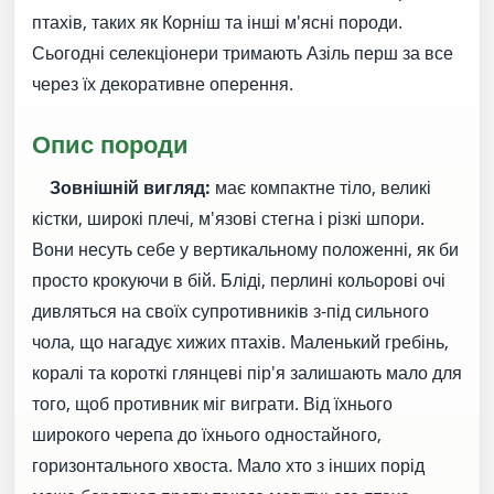
птахів, таких як Корніш та інші м'ясні породи.
Сьогодні селекціонери тримають Азіль перш за все
через їх декоративне оперення.
Опис породи
Зовнішній вигляд:
має компактне тіло, великі
кістки, широкі плечі, м'язові стегна і різкі шпори.
Вони несуть себе у вертикальному положенні, як би
просто крокуючи в бій. Бліді, перлині кольорові очі
дивляться на своїх супротивників з-під сильного
чола, що нагадує хижих птахів. Маленький гребінь,
коралі та короткі глянцеві пір'я залишають мало для
того, щоб противник міг виграти. Від їхнього
широкого черепа до їхнього одностайного,
горизонтального хвоста. Мало хто з інших порід