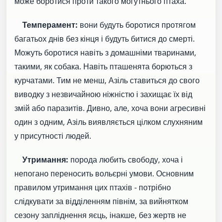
може боротися проти такого могутнього птаха.
Темперамент:
вони будуть боротися протягом
багатьох днів без кінця і будуть битися до смерті.
Можуть боротися навіть з домашніми тваринами,
такими, як собака. Навіть пташенята борються з
курчатами. Тим не менш, Азіль ставиться до свого
виводку з незвичайною ніжністю і захищає їх від
змій або паразитів. Дивно, але, хоча вони агресивні
один з одним, Азіль виявляється цілком слухняним
у присутності людей.
Утримання:
порода любить свободу, хоча і
непогано переносить вольєрні умови. Основним
правилом утримання цих птахів - потрібно
слідкувати за відділенням півнім, за вийнятком
сезону запліднення яєць, інакше, без жертв не