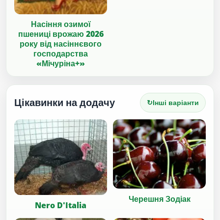
Насіння озимої
пшениці врожаю 2026
року від насіннєвого
господарства
«Мічуріна+»
Цікавинки на додачу
↻
Інші варіанти
Черешня Зодіак
Nero D'Italia