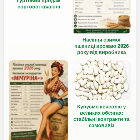
Гуртовий продаж
сортової квасолі
Насіння озимої
пшениці врожаю 2026
року від виробника
Купуємо квасолю у
великих обсягах:
стабільні контракти та
самовивіз