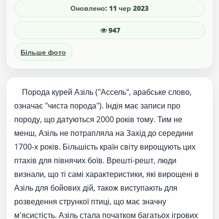
Оновлено: 11 чер 2023
947
Більше фото
Порода курей Азіль ("Ассель", арабське слово,
означає "чиста порода"). Індія має записи про
породу, що датуються 2000 років тому. Тим не
менш, Азіль не потрапляла на Захід до середини
1700-х років. Більшість країн світу вирощують цих
птахів для півнячих боїв. Врешті-решт, люди
визнали, що ті самі характеристики, які вирощені в
Азіль для бойових дій, також виступають для
розведення стрункої птиці, що має значну
м'ясистість. Азіль стала початком багатьох ігрових