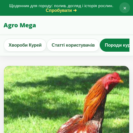
Щоденник для городу: полив, догляд і історія рослин.
×
Спробувати ➜
Agro Mega
Хвороби Курей
Статті користувачів
Породи куре