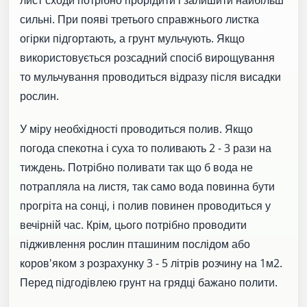
лист сходи потрібно прорідити і залишити найбільш
сильні. При появі третього справжнього листка
огірки підгортають, а грунт мульчують. Якщо
використовується розсадний спосіб вирощування
то мульчування проводиться відразу після висадки
рослин.
У міру необхідності проводиться полив. Якщо
погода спекотна і суха то поливають 2 - 3 рази на
тиждень. Потрібно поливати так що б вода не
потрапляла на листя, так само вода повинна бути
прогріта на сонці, і полив повинен проводиться у
вечірній час. Крім, цього потрібно проводити
підживлення рослин пташиним послідом або
коров'яком з розрахунку 3 - 5 літрів розчину на 1м2.
Перед підгодівлею грунт на грядці бажано полити.