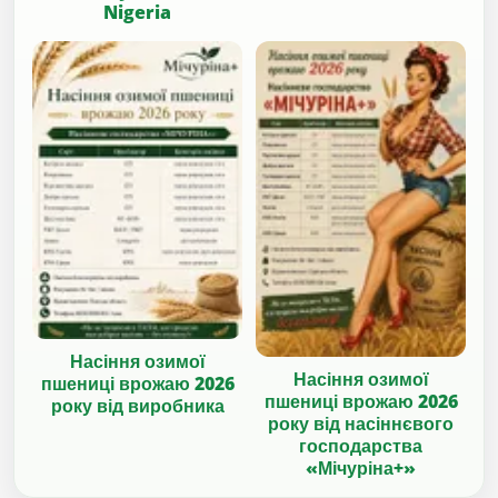
Nigeria
Насіння озимої
Насіння озимої
пшениці врожаю 2026
пшениці врожаю 2026
року від виробника
року від насіннєвого
господарства
«Мічуріна+»