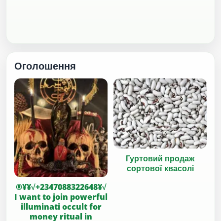
Оголошення
Гуртовий продаж
сортової квасолі
®¥¥√+2347088322648¥√
I want to join powerful
illuminati occult for
money ritual in