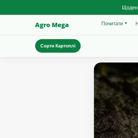
Щоденн
Почитати
Agro Mega
Сорти Картоплі