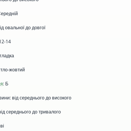
Середній
ід овальної до довгої
 12-14
 гладка
вітло-жовтий
ня
: Б
вини: від середнього до високого
від середнього до тривалого
ві