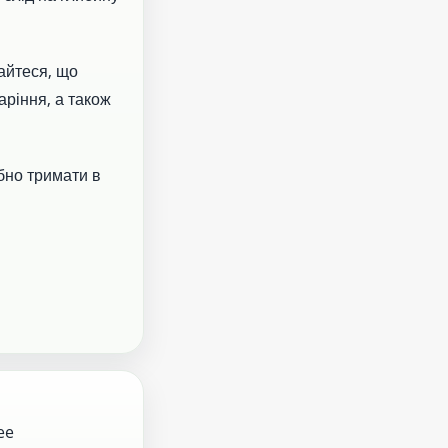
айтеся, що
аріння, а також
бно тримати в
ee