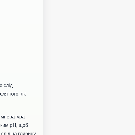
о слід
ля того, як
Температура
зьким pH, щоб
 слід на глибину