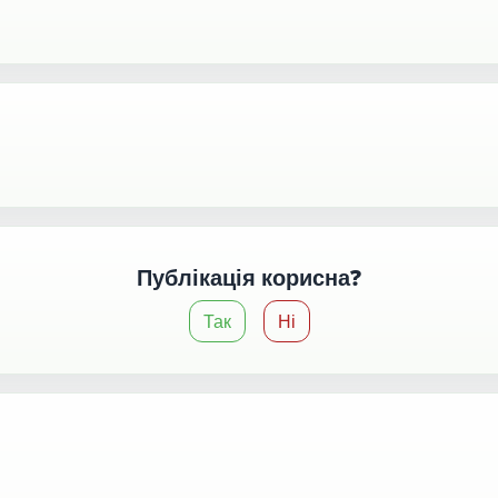
Публікація корисна?
Так
Ні