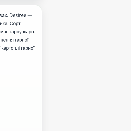
вах. Desiree —
ики. Сорт
 має гарну жаро-
гнення гарної
 картоплі гарної