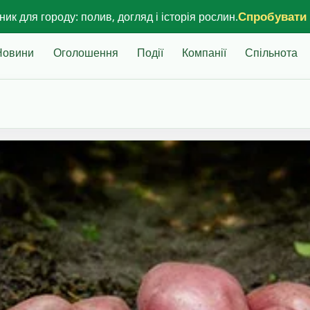
Спробувати
ик для городу: полив, догляд і історія рослин.
Новини
Оголошення
Події
Компанії
Спільнота