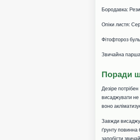
Бородавка: Рези
Опіки листя: Сер
Фітофтороз бульб
Звичайна парша
Поради 
Дезіре потрібен
висаджувати не 
воно акліматизу
Завжди висаджуй
ґрунту повинна 
запобігти звичай