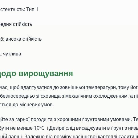
стентність; Тип 1
едня стійкість
: висока стійкість
: чутлива
щодо вирощування
 час, щоб адаптуватися до зовнішньої температури, тому йог
безпосередньо зі сховища з механічним охолодженням, а піс
ється до місцевих умов.
те за гарної погоди та з хорошими ґрунтовими умовами. 
бути не менше 10ºC, і Дезіре слід висаджувати в ґрунт з ни
ній парші. Залежно від розміру насіннєвої картоплі садити її