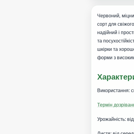
Червоний, міцни
сорт для свіжог
надійний і прос
та посухостійкі
шкірки та хорошо
форми з високим
Характер
Використання: 
Термін дозріван
Урожайність: від
Листя: від сере