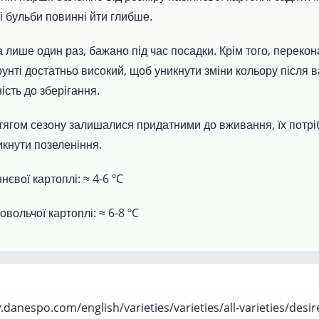
і бульби повинні йти глибше.
 лише один раз, бажано під час посадки. Крім того, перекон
рунті достатньо високий, щоб уникнути зміни кольору після в
ість до зберігання.
ягом сезону залишалися придатними до вживання, їх потрі
икнути позеленіння.
нєвої картоплі: ≈ 4-6 ºC
вольчої картоплі: ≈ 6-8 ºC
danespo.com/english/varieties/varieties/all-varieties/desir