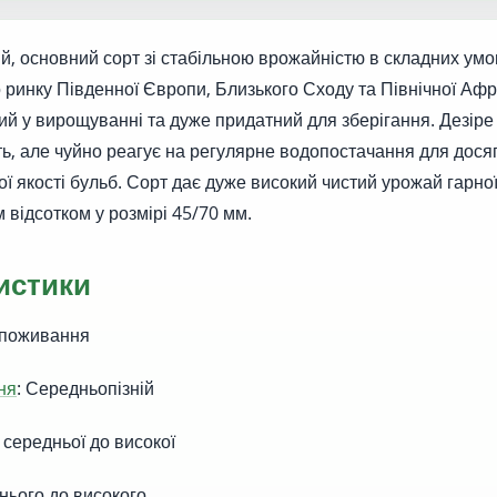
й, основний сорт зі стабільною врожайністю в складних умо
о ринку Південної Європи, Близького Сходу та Північної Афр
тий у вирощуванні та дуже придатний для зберігання. Дезіре
сть, але чуйно реагує на регулярне водопостачання для дося
ї якості бульб. Сорт дає дуже високий чистий урожай гарної
 відсотком у розмірі 45/70 мм.
истики
споживання
ня
: Середньопізній
 середньої до високої
днього до високого