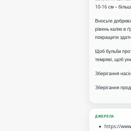
10-16 см – більш
Вносьте добрива
рівень калію в ґ
покращити здатн
Щоб бульби прот
темряві, щоб ун
Зберігання насін
Зберігання продо
ДЖЕРЕЛА
https://www.