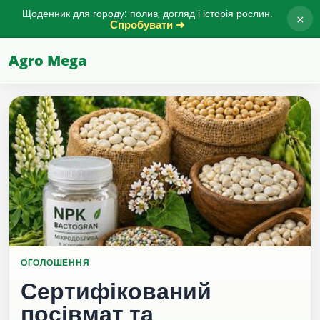
Щоденник для городу: полив, догляд і історія рослин.
×
Спробувати ➜
Agro Mega
ОГОЛОШЕННЯ
Сертифікований
посівмат та