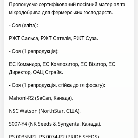
Пропонуємо сертифікований посівний матеріал та
мікродобрива для фермерських господарств.
- Соя (еліта):
РЖТ Сальса, РЖТ Сателія, РЖТ Суза.
- Соя (1 репродукція):
ЕС Командор, ЕС Композитор, ЕС Візитор, ЕС
Директор, ОАЦ Страйв.
- Соя (1 репродукція, стійка до гліфосату):
Mahoni-R2 (SeCan, Канада),
NSC Watson (NorthStar, США),
S007-Y4 (NK Seeds & Syngenta, Канада),
PS 0035NR2, PS 0074-R2 (PRIDE SEEDS),