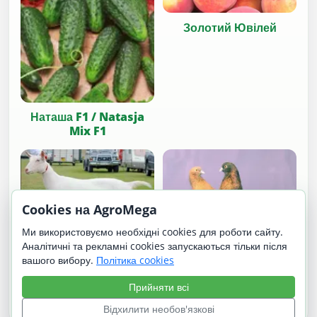
Золотий Ювілей
Наташа F1 / Natasja
Mix F1
Cookies на AgroMega
Ми використовуємо необхідні cookies для роботи сайту.
Аналітичні та рекламні cookies запускаються тільки після
вашого вибору.
Політика cookies
Зааненська коза:
Кримський
молочність, опис
Високольотний
Прийняти всі
породи, годівля та
утримання
Відхилити необов'язкові