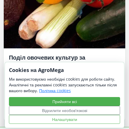
Поділ овочевих культур за
ботанічними сімействами
Cookies на AgroMega
Астрові або складноцвіті (Asteraceae) Артишок,
Ми використовуємо необхідні cookies для роботи сайту.
салат, вівсяний корінь, естрагон, салатний цикорій,
Аналітичні та рекламні cookies запускаються тільки після
скорцонера, топінамбур. Бобові (Fabaceae) Боби,
вашого вибору.
Політика cookies
горох, соя, квасоля. Гречані (Polygonaceae) …
Прийняти всі
Докладніше
Відхилити необов'язкові
Налаштувати