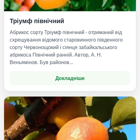
Тріумф північний
Абрикос сорту Тріумф північний - отриманий від
схрещування відомого старовинного південного
сорту Червонощокий і сіянця забайкальського
абрикоса Північний ранній. Автор, А. Н.
Веньямінов. Був районов…
Докладніше