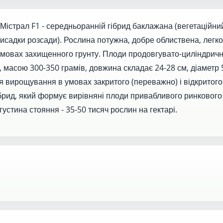
Містрал F1 - середньоранній гібрид баклажана (вегетаційний
висадки розсади). Рослина потужна, добре облиствена, легко
овах захищенного грунту. Плоди продовгувато-циліндричні
, масою 300-350 грамів, довжина складає 24-28 см, діаметр 5
 вирощування в умовах закритого (переважно) і відкритого
брид, який формує вирівняні плоди привабливого ринкового
устина стояння - 35-50 тисяч рослин на гектарі.