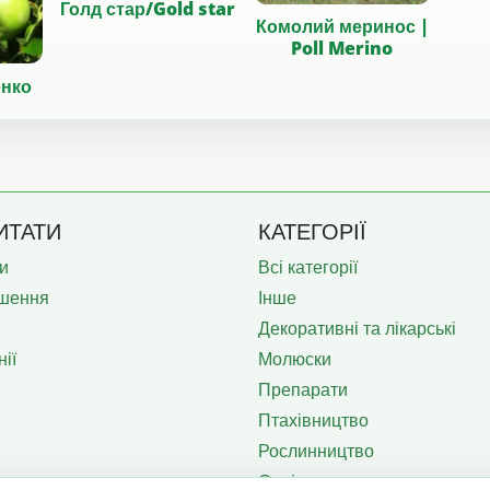
Голд стар/Gold star
Комолий меринос |
Poll Merino
енко
ИТАТИ
КАТЕГОРІЇ
и
Всі категорії
шення
Інше
Декоративні та лікарські
ії
Молюски
Препарати
Птахівництво
Рослинництво
Садівництво