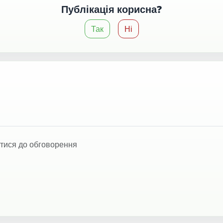
Публікація корисна?
Так
Ні
тися до обговорення