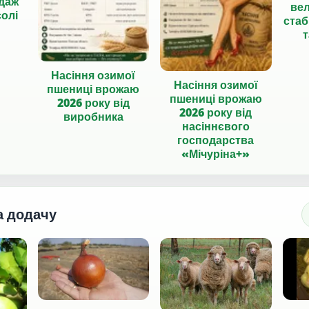
даж
вел
солі
стаб
т
Насіння озимої
Насіння озимої
пшениці врожаю
пшениці врожаю
2026 року від
2026 року від
виробника
насіннєвого
господарства
«Мічуріна+»
а додачу