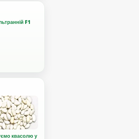
льтранній F1
уємо квасолю у