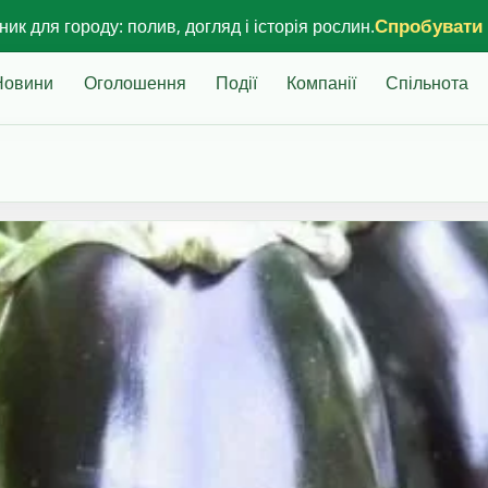
Спробувати
ик для городу: полив, догляд і історія рослин.
Новини
Оголошення
Події
Компанії
Спільнота