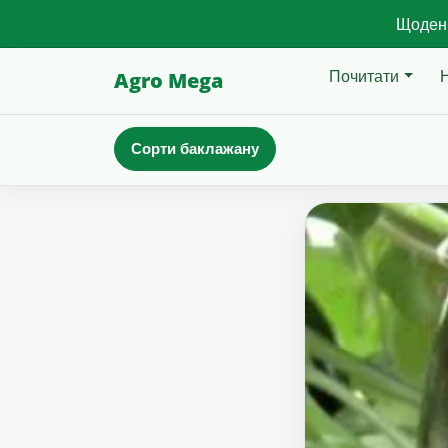
Щоденн
Почитати
Agro Mega
Сорти баклажану