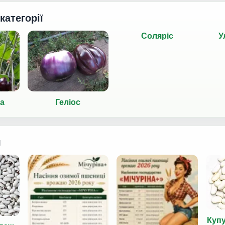
 категорії
Соляріс
У
а
Геліос
я
Куп