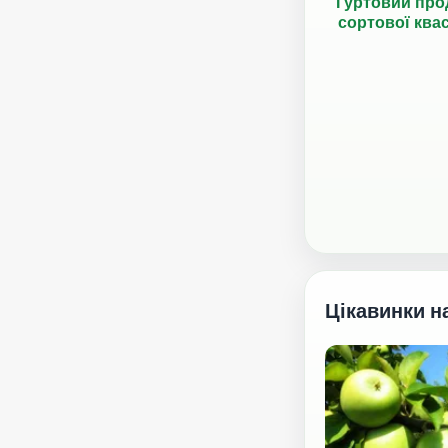
Гуртовий про
сортової ква
Цікавинки н