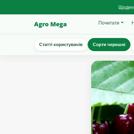
Щоденн
Почитати
Agro Mega
Статті користувачів
Сорти черешні