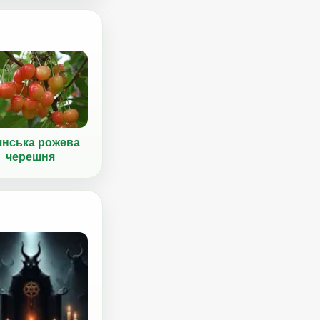
янська рожева
черешня