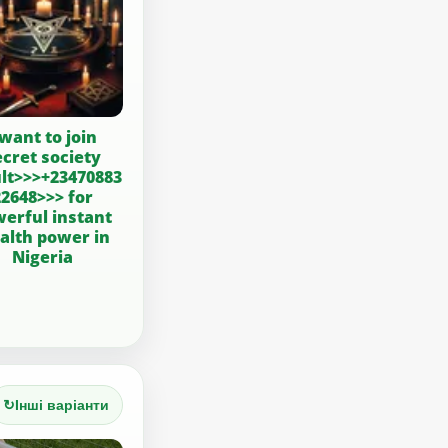
 want to join
ecret society
lt>>>+23470883
22648>>> for
erful instant
alth power in
Nigeria
↻
Інші варіанти