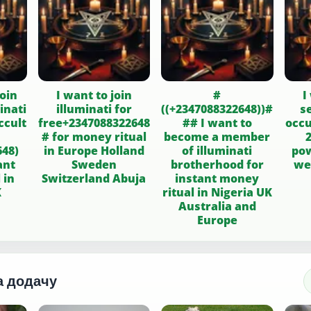
oin
I want to join
#
I
inati
illuminati for
((+2347088322648))#
s
ccult
free+2347088322648
## I want to
occu
# for money ritual
become a member
648)
in Europe Holland
of illuminati
pow
Sweden
brotherhood for
we
 in
Switzerland Abuja
instant money
K
ritual in Nigeria UK
Australia and
Europe
а додачу