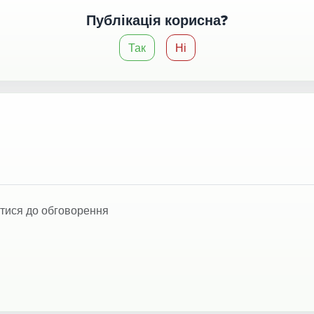
Публікація корисна?
Так
Ні
тися до обговорення