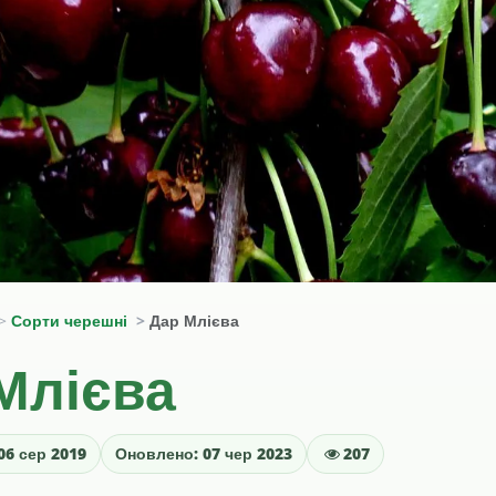
Сорти черешні
Дар Млієва
Млієва
06 сер 2019
Оновлено: 07 чер 2023
207