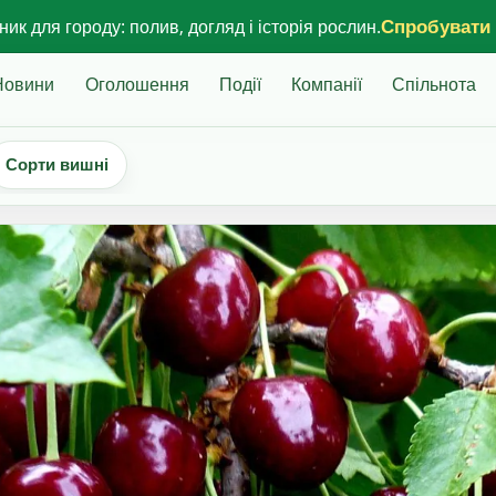
Спробувати
ик для городу: полив, догляд і історія рослин.
Новини
Оголошення
Події
Компанії
Спільнота
Сорти вишні