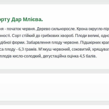
рту Дар Млієва.
ня - початок червня. Дерево сильноросле. Крона округло-пі
ності. Сорт стійкий до грибкових хвороб. Плоди великі, одн
дібної форми. Забарвлення плоду червоне. Підшкірних крапо
а плоду - 6,3 грамів. М'якуш червоний, соковитий, хрящуват
лодів кисло-солодкий, дегустаційна оцінка 4,5 балів.