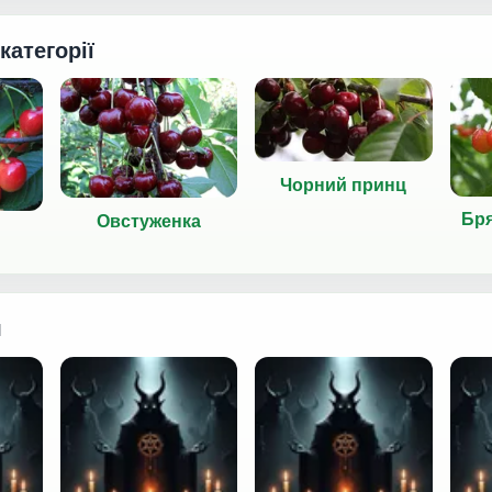
 категорії
Чорний принц
Бр
Овстуженка
я