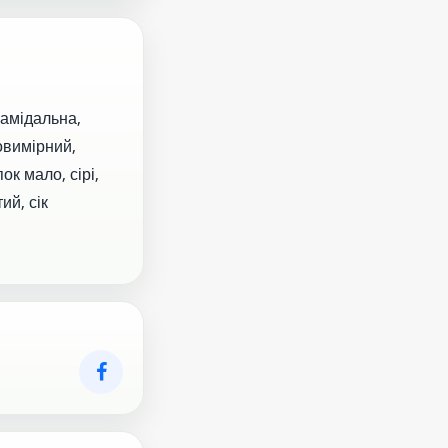
рамідальна,
овимірний,
к мало, сірі,
ий, сік