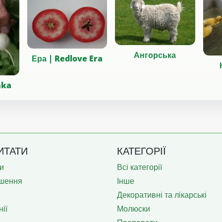
Ангорська
Ера | Redlove Era
nka
ИТАТИ
КАТЕГОРІЇ
и
Всі категорії
шення
Інше
Декоративні та лікарські
ії
Молюски