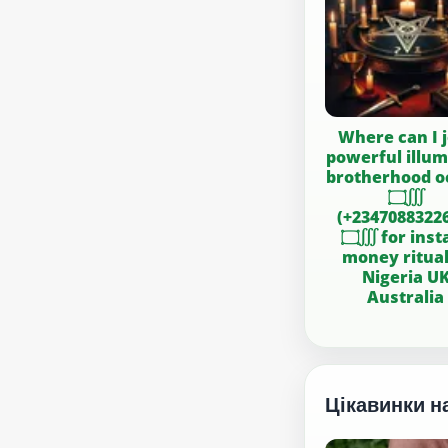
Where can I j
powerful illum
brotherhood o
۝∭
(+2347088322
۝∭ for instant
money ritual
Nigeria U
Australia
Цікавинки н