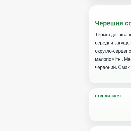
Черешня со
Термін дозріван
середня загущен
округло-серцепо
малопомітні. Мас
червоний. Смак п
ПОДІЛИТИСЯ