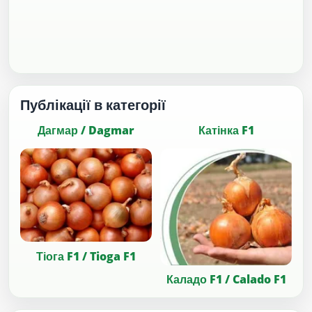
Публікації в категорії
Дагмар / Dagmar
Катінка F1
Тіога F1 / Tioga F1
Каладо F1 / Calado F1