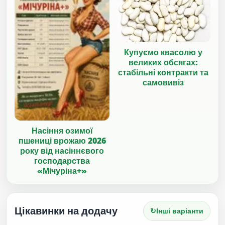
Купуємо квасолю у
великих обсягах:
стабільні контракти та
самовивіз
Насіння озимої
пшениці врожаю 2026
року від насіннєвого
господарства
«Мічуріна+»
Цікавинки на додачу
↻
Інші варіанти