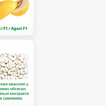
і F1 / Agasi F1
уємо квасолю у
иких обсягах:
ільні контракти
а самовивіз