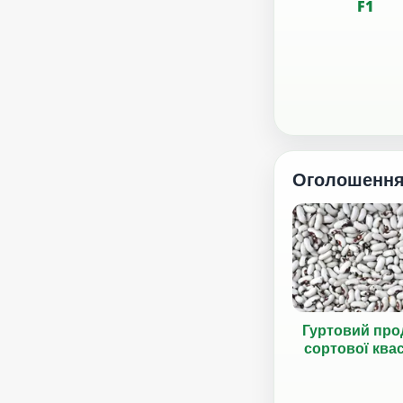
F1
Оголошенн
Гуртовий про
сортової ква