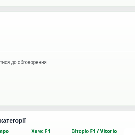
тися до обговорення
 категорії
empo
Хемс F1
Віторіо F1 / Vitorio