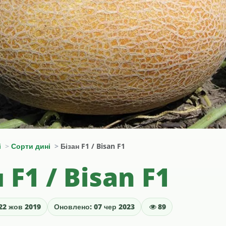
і
Сорти дині
Бізан F1 / Bisan F1
 F1 / Bisan F1
22 жов 2019
Оновлено: 07 чер 2023
89