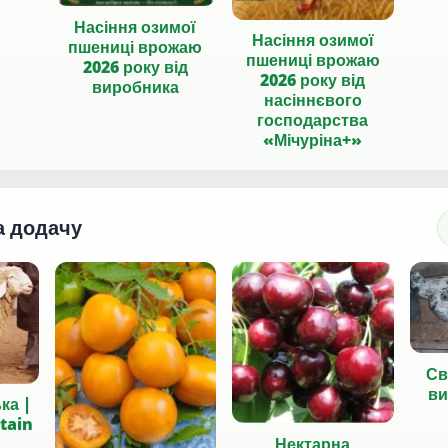
Насіння озимої
Насіння озимої
пшениці врожаю
пшениці врожаю
2026 року від
2026 року від
виробника
насіннєвого
господарства
«Мічуріна+»
а додачу
Св
ви
ка |
tain
Нектарна