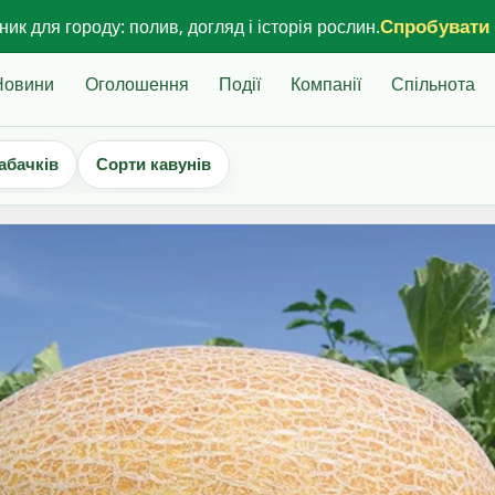
Спробувати
ик для городу: полив, догляд і історія рослин.
Новини
Оголошення
Події
Компанії
Спільнота
абачків
Сорти кавунів