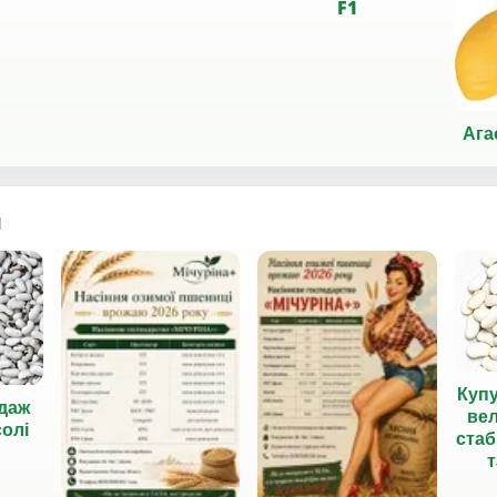
F1
Агас
я
Куп
даж
вел
солі
стаб
т