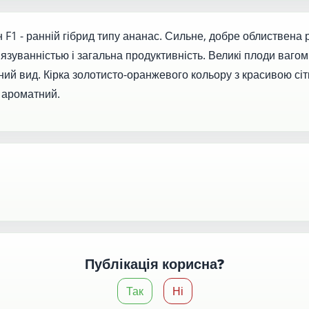
н F1 - ранній гібрид типу ананас. Сильне, добре облиствена 
язуванністью і загальна продуктивність. Великі плоди вагом
ний вид. Кірка золотисто-оранжевого кольору з красивою сіт
, ароматний.
Публікація корисна?
Так
Ні