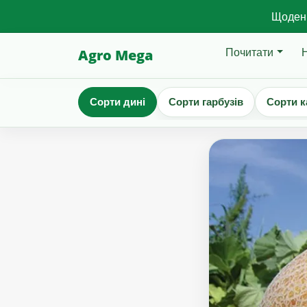
Щоденн
Почитати
Agro Mega
Сорти дині
Сорти гарбузів
Сорти к