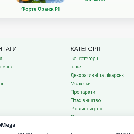
Форте Оранж F1
ИТАТИ
КАТЕГОРІЇ
и
Всі категорії
шення
Інше
Декоративні та лікарські
ії
Молюски
Препарати
Птахівництво
Рослинництво
Садівництво
roMega
Тваринництво
Техніка