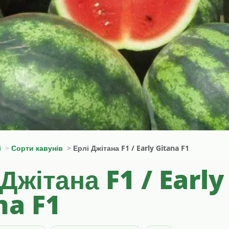
і
Сорти кавунів
Ерлі Джітана F1 / Early Gitana F1
Джітана F1 / Early
na F1