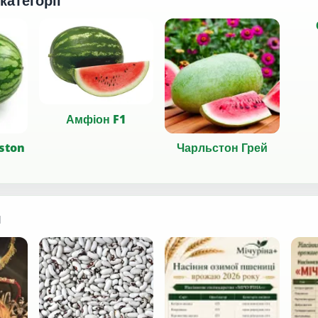
 категорії
Амфіон F1
oston
Чарльстон Грей
я