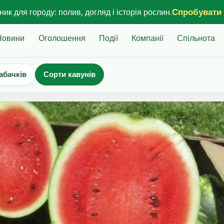
Спробувати
ик для городу: полив, догляд і історія рослин.
Новини
Оголошення
Події
Компанії
Спільнота
абачків
Сорти кавунів