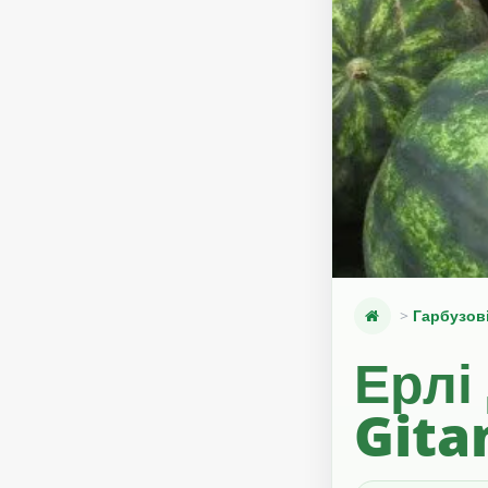
Гарбузов
Ерлі 
Gita