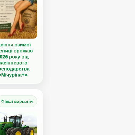
сіння озимої
ениці врожаю
026 року від
насіннєвого
осподарства
«Мічуріна+»
↻
Інші варіанти