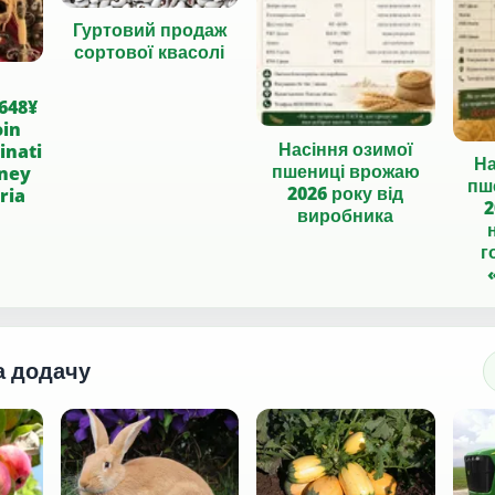
Гуртовий продаж
сортової квасолі
648¥
oin
Насіння озимої
inati
На
пшениці врожаю
oney
пш
2026 року від
eria
2
виробника
г
а додачу