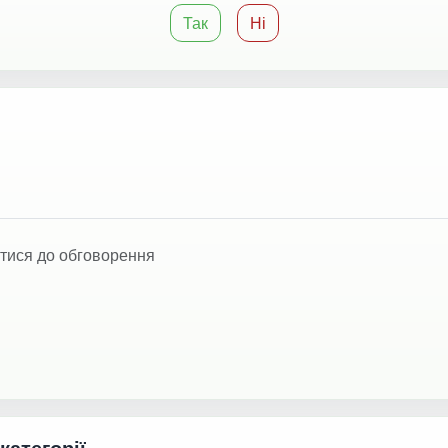
Так
Ні
тися до обговорення