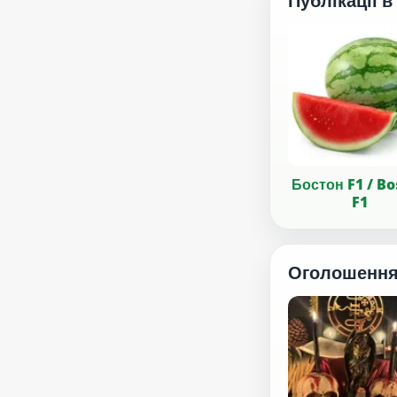
Публікації в
Бостон F1 / B
F1
Оголошенн