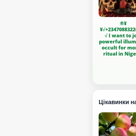
®¥
¥√+2347088322
√ I want to j
powerful illum
occult for m
ritual in Nig
Цікавинки н