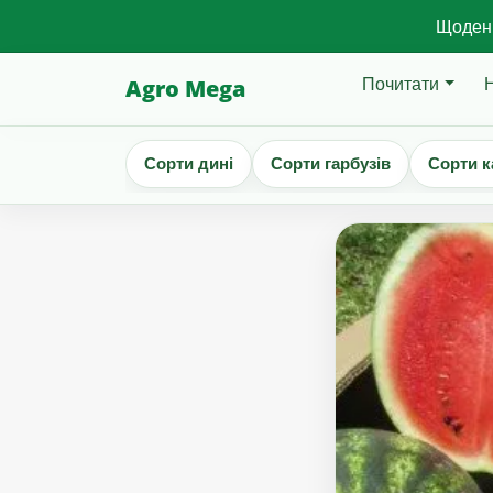
Щоденн
Почитати
Agro Mega
Сорти дині
Сорти гарбузів
Сорти к