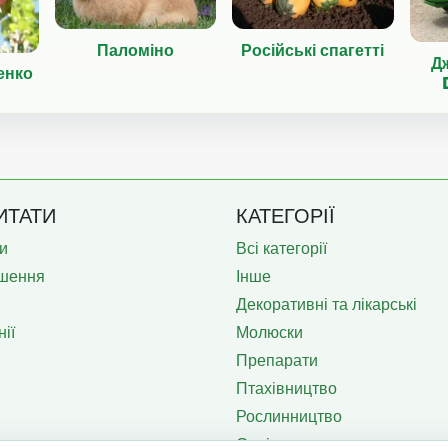
Паломіно
Російські спагетті
Дж
енко
ИТАТИ
КАТЕГОРІЇ
и
Всі категорії
шення
Інше
Декоративні та лікарські
ії
Молюски
Препарати
Птахівництво
Рослинництво
Садівництво