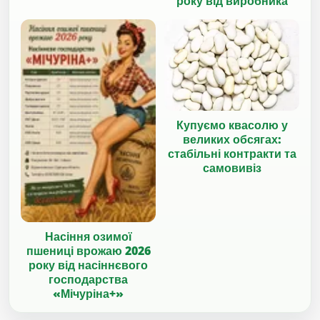
року від виробника
Купуємо квасолю у
великих обсягах:
стабільні контракти та
самовивіз
Насіння озимої
пшениці врожаю 2026
року від насіннєвого
господарства
«Мічуріна+»