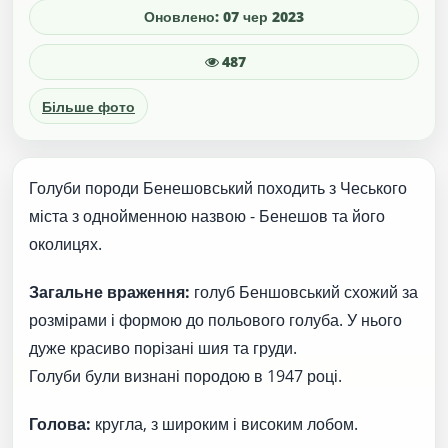
Оновлено: 07 чер 2023
487
Більше фото
Голуби породи Бенешовський походить з Чеського
міста з однойменною назвою - Бенешов та його
околицях.
Загальне враження:
голуб Беншовський схожий за
розмірами і формою до польового голуба. У нього
дуже красиво порізані шия та груди.
Голуби були визнані породою в 1947 році.
Голова:
кругла, з широким і високим лобом.