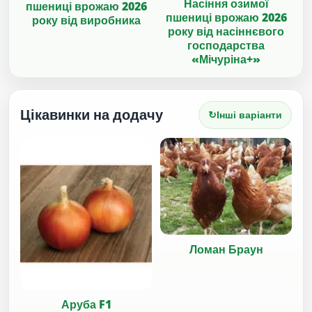
Насіння озимої
пшениці врожаю 2026
пшениці врожаю 2026
року від виробника
року від насіннєвого
господарства
«Мічуріна+»
Цікавинки на додачу
↻
Інші варіанти
Ломан Браун
Аруба F1