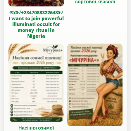
сортової квасолі
®¥¥√+2347088322648¥√
I want to join powerful
illuminati occult for
money ritual in
Nigeria
Насіння озимої