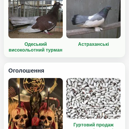
Одеський
Астраханські
високольотний турман
Оголошення
Гуртовий продаж