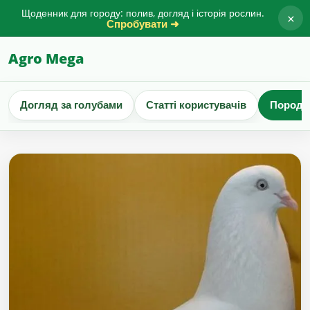
Щоденник для городу: полив, догляд і історія рослин.
×
Спробувати ➜
Agro Mega
Догляд за голубами
Статті користувачів
Породи 