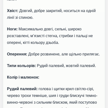
Хвіст:
Довгий, добре закритий, носиться на одній
лінії зі спиною.
Ноги:
Максимально довгі, сильні, широко
розставлені, м'язисті стегна, стрибки і пальці не
оперені, кігті кольору дзьоба.
Оперення:
Добре розвинене, але щільно прилягає.
Типи кольорів:
Рудий палевий, жовтий палевий.
Колір і малюнок:
Рудий палевий:
голова і щитки крил світло-сірі,
черево трохи темніше, шия і груди блискучі темно-
винно-червоні з сильним блиском, який поступово