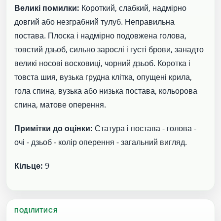
Великі помилки:
Короткий, слабкий, надмірно
довгий або незграбний тулуб. Неправильна
постава. Плоска і надмірно подовжена голова,
товстий дзьоб, сильно зарослі і густі брови, занадто
великі носові восковиці, чорний дзьоб. Коротка і
товста шия, вузька грудна клітка, опущені крила,
гола спина, вузька або низька постава, кольорова
спина, матове оперення.
Примітки до оцінки:
Статура і постава - голова -
очі - дзьоб - колір оперення - загальний вигляд.
Кільце:
9
ПОДІЛИТИСЯ