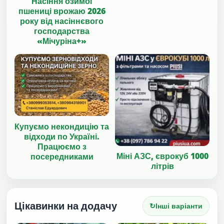
Насіння озимої
пшениці врожаю 2026
року від насіннєвого
господарства
«Мічуріна+»
Купуємо некондицію та
відходи по Україні.
Працюємо з
Міні АЗС, єврокуб 1000
посередниками
літрів
Цікавинки на додачу
↻
Інші варіанти