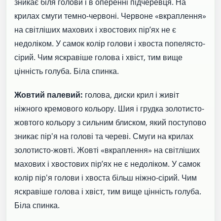
зникає біля голови і в оперенні підчеревця. На
крилах смуги темно-червоні. Червоне «вкраплення»
на світліших махових і хвостових пір’ях не є
недоліком. У самок колір голови і хвоста попелясто-
сірий. Чим яскравіше голова і хвіст, тим вище
цінність голуба. Біла спинка.
Жовтий палевий:
голова, диски крил і живіт
ніжного кремового кольору. Шия і грудка золотисто-
жовтого кольору з сильним блиском, який поступово
зникає пір'я на голові та череві. Смуги на крилах
золотисто-жовті. Жовті «вкраплення» на світліших
махових і хвостових пір’ях не є недоліком. У самок
колір пір'я голови і хвоста більш ніжно-сірий. Чим
яскравіше голова і хвіст, тим вище цінність голуба.
Біла спинка.