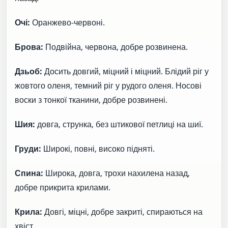
Очі:
Оранжево-червоні.
Брова:
Подвійна, червона, добре розвинена.
Дзьоб:
Досить довгий, міцний і міцний. Блідий ріг у
жовтого оленя, темний ріг у рудого оленя. Носові
воски з тонкої тканини, добре розвинені.
Шия:
довга, струнка, без штикової петлиці на шиї.
Груди:
Широкі, повні, високо підняті.
Спина:
Широка, довга, трохи нахилена назад,
добре прикрита крилами.
Крила:
Довгі, міцні, добре закриті, спираються на
хвіст.