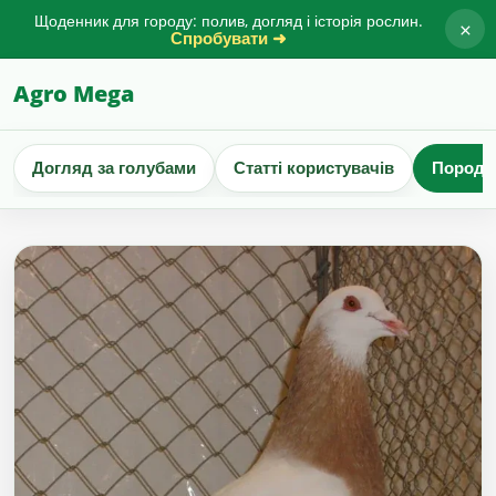
Щоденник для городу: полив, догляд і історія рослин.
×
Спробувати ➜
Agro Mega
Догляд за голубами
Статті користувачів
Породи 