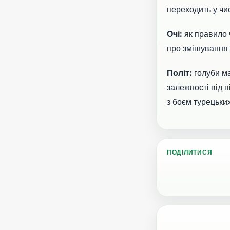
переходить у чис
Очі:
як правило 
про змішування 
Політ:
голуби ма
залежності від п
з боєм турецьких
ПОДІЛИТИСЯ