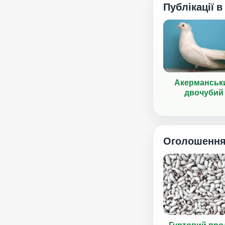
Публікації в
Акерманськ
двочубий
Оголошенн
Гуртовий про