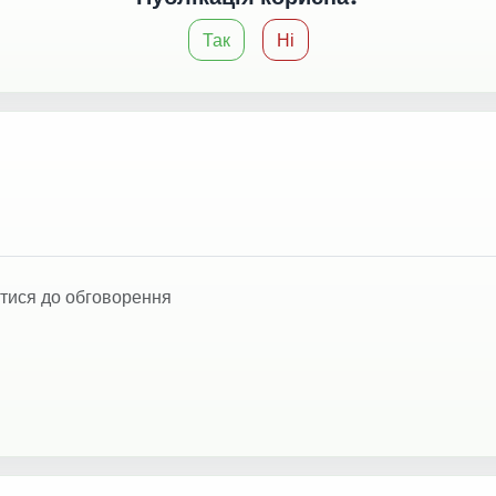
Так
Ні
тися до обговорення