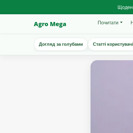
Щоденн
Почитати
Agro Mega
Догляд за голубами
Статті користувач