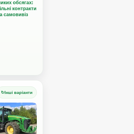
иких обсягах:
ільні контракти
а самовивіз
↻
Інші варіанти