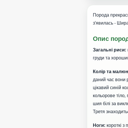
Порода прекрасн
з’явилась - Шира
Опис поро
Загальні риси:
груди та хороши
Колір та малю
даний час вони р
цікавий синій к
кольорове тіло, 
шия білі за викл
Третя знаходить
Ноги:
короткі з 