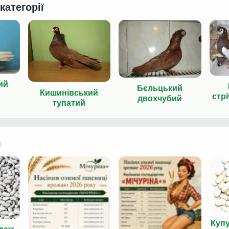
 категорії
ий
Бєльцький
Кишинівський
стр
двохчубий
тупатий
я
Куп
даж