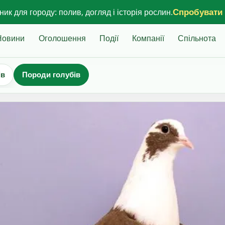
Спробувати
ик для городу: полив, догляд і історія рослин.
Новини
Оголошення
Події
Компанії
Спільнота
ів
Породи голубів