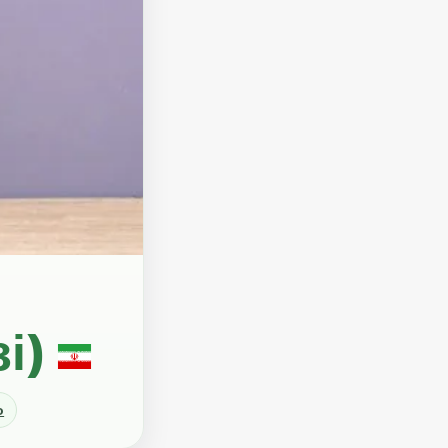
зі)
о