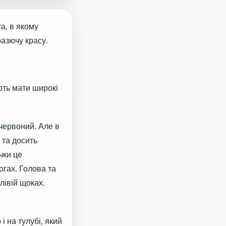
а, в якому
разючу красу.
ють мати широкі
 червоний. Але в
 та досить
чки це
огах. Голова та
лівій щоках.
 і на тулубі, який