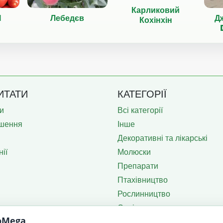
Карликовий
1
Лебедєв
Дж
Кохінхін
ИТАТИ
КАТЕГОРІЇ
и
Всі категорії
шення
Інше
Декоративні та лікарські
ії
Молюски
Препарати
Птахівництво
Рослинництво
Садівництво
roMega
Тваринництво