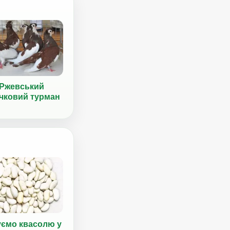
Ржевський
ічковий турман
уємо квасолю у