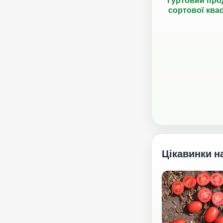
сортової ква
Цікавинки н