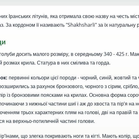
их Іранських літунів, яка отримала свою назву на честь міст
з. За кордоном її називають "Shakhsharli" за їх натуральну 
ди
голуби досить малого розміру, в середньому 340 - 425 г. Ма
й розмах крила. Статура в них смілива та горда.
нок:
первинні кольори цієї породи - чорний, синій, жовтий та
озширились за рахунок бронзового, чорного з сірим, срібло,
олір із бронзовими поясками на крилах. Основна форма соро
починаючи з нижньої частини шиї і аж до хвоста та пір’я на н
юченням трьох характерних плям на голові, дві на правій та 
ся на верхньо-потиличній частині голови.
пір’їнами, що злегка покривають ноги та кігті. Мають колір, що