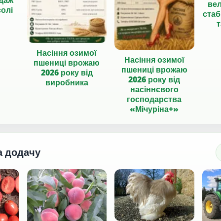
вел
солі
стаб
т
Насіння озимої
Насіння озимої
пшениці врожаю
пшениці врожаю
2026 року від
2026 року від
виробника
насіннєвого
господарства
«Мічуріна+»
а додачу