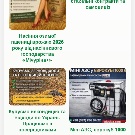
стабільні контракти та
самовивіз
Насіння озимої
пшениці врожаю 2026
року від насіннєвого
господарства
«Мічуріна+»
Купуємо некондицію та
відходи по Україні.
Працюємо з
Міні АЗС, єврокуб 1000
посередниками