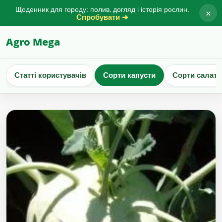
Щоденник для городу: полив, догляд і історія рослин.
×
Спробувати ➜
Agro Mega
Статті користувачів
Сорти капусти
Сорти салату