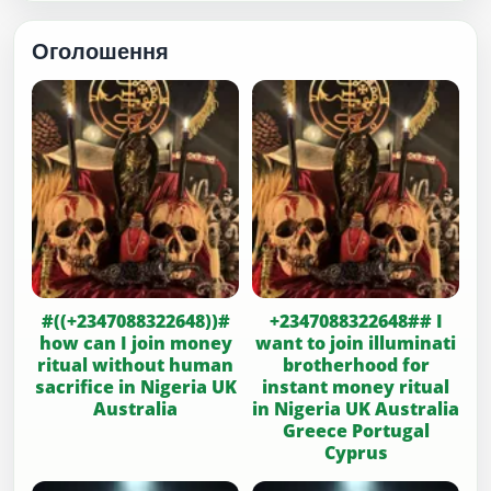
Оголошення
#((+2347088322648))#
+2347088322648## I
how can I join money
want to join illuminati
ritual without human
brotherhood for
sacrifice in Nigeria UK
instant money ritual
Australia
in Nigeria UK Australia
Greece Portugal
Cyprus