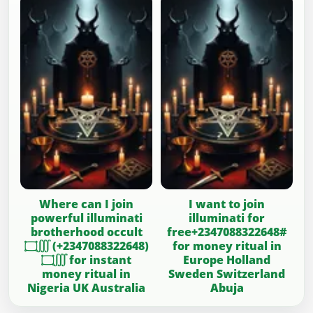
Where can I join
I want to join
powerful illuminati
illuminati for
brotherhood occult
free+2347088322648#
۝∭ (+2347088322648)
for money ritual in
۝∭ for instant
Europe Holland
money ritual in
Sweden Switzerland
Nigeria UK Australia
Abuja