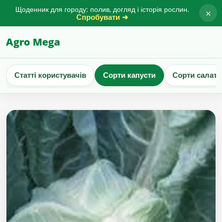
Щоденник для городу: полив, догляд і історія рослин.
×
Спробувати ➜
Agro Mega
Статті користувачів
Сорти капусти
Сорти салату