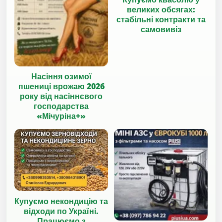
великих обсягах:
стабільні контракти та
самовивіз
Насіння озимої
пшениці врожаю 2026
року від насіннєвого
господарства
«Мічуріна+»
Купуємо некондицію та
відходи по Україні.
Працюємо з