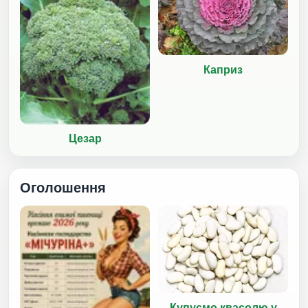
Каприз
Цезар
Оголошення
Купуємо квасолю у