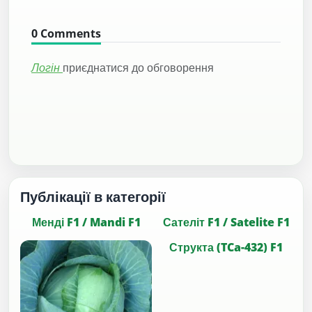
0
Comments
Логін
приєднатися до обговорення
Публікації в категорії
Менді F1 / Mandi F1
Сателіт F1 / Satelite F1
Структа (TCa-432) F1