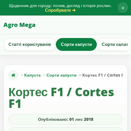
Щоденник для городу: полив, догляд і історія рослин.
×
Спробувати ➜
Agro Mega
Статті користувачів
Сорти капусти
Сорти салату
Капуста
Сорти капусти
Кортес F1 / Cortes F1
Кортес F1 / Cortes
F1
Опубліковано: 01 лис 2018