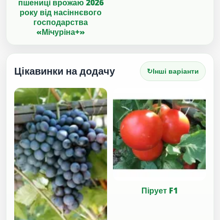
пшениці врожаю 2026
року від насіннєвого
господарства
«Мічуріна+»
Цікавинки на додачу
↻
Інші варіанти
Пірует F1