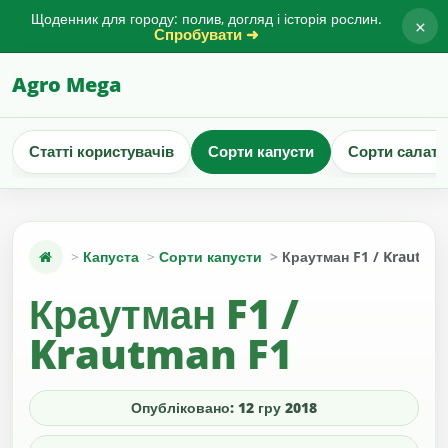
Щоденник для городу: полив, догляд і історія рослин.
×
Спробувати ➜
Agro Mega
Статті користувачів
Сорти капусти
Сорти салату
Капуста
Сорти капусти
Краутман F1 / Krautma
Краутман F1 /
Krautman F1
Опубліковано: 12 гру 2018