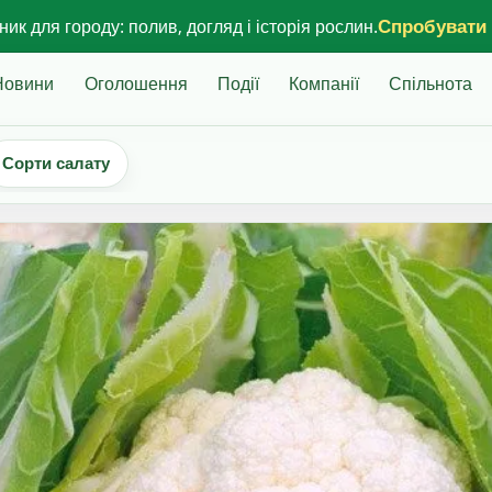
Спробувати
ик для городу: полив, догляд і історія рослин.
Новини
Оголошення
Події
Компанії
Спільнота
Сорти салату