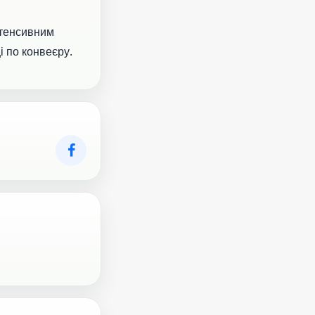
нтенсивним
і по конвеєру.