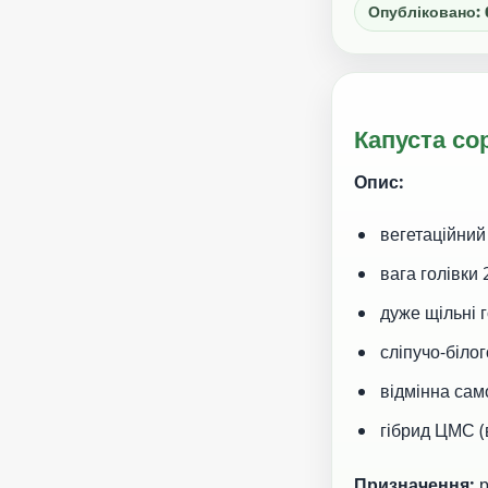
Опубліковано: 
Капуста со
Опис:
вегетаційний
вага голівки 2
дуже щільні 
сліпучо-біло
відмінна сам
гібрид ЦМС (
Призначення:
р