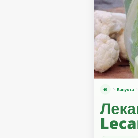
Капуста
Лека
Leca