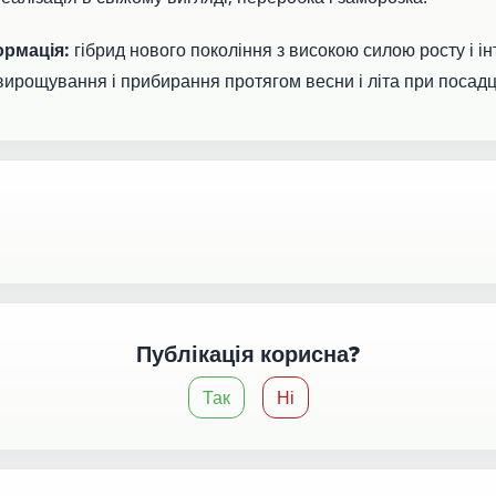
ормація:
гібрид нового покоління з високою силою росту і і
вирощування і прибирання протягом весни і літа при посадц
Публікація корисна?
Так
Ні