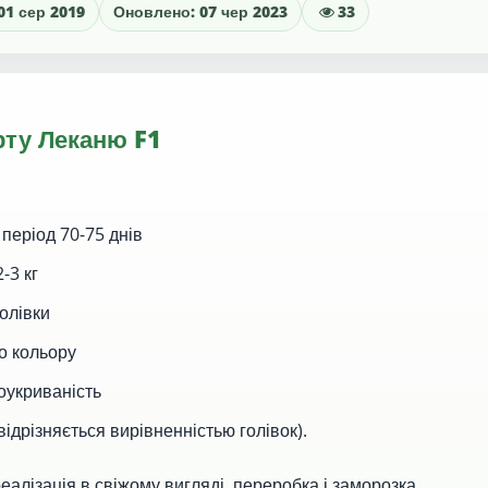
01 сер 2019
Оновлено: 07 чер 2023
33
рту Леканю F1
 період 70-75 днів
-3 кг
голівки
го кольору
оукриваність
відрізняється вирівненністью голівок).
еалізація в свіжому вигляді, переробка і заморозка.