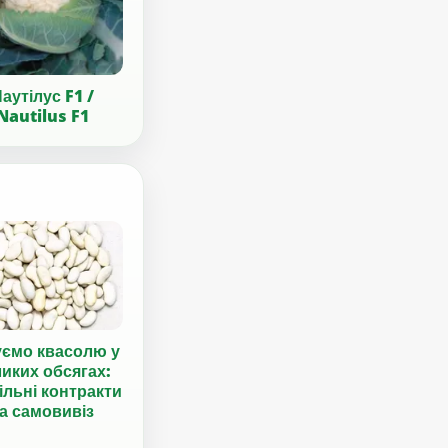
аутілус F1 /
Nautilus F1
уємо квасолю у
иких обсягах:
ільні контракти
а самовивіз