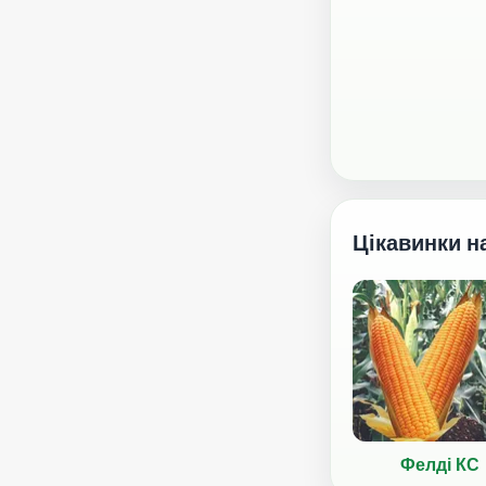
Цікавинки н
Фелді КС