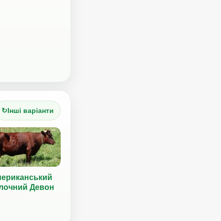
↻
Інші варіанти
ериканський
лочний Девон