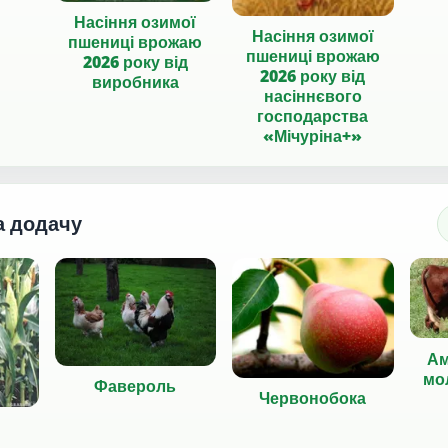
Насіння озимої
Насіння озимої
пшениці врожаю
пшениці врожаю
2026 року від
2026 року від
виробника
насіннєвого
господарства
«Мічуріна+»
а додачу
Ам
мо
Фавероль
Червонобока