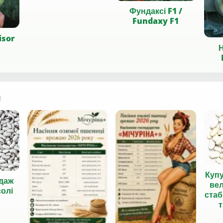
Фундаксі F1 /
Fundaxy F1
isor
Н
я
Куп
даж
вел
солі
стаб
т