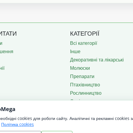
ИТАТИ
КАТЕГОРІЇ
и
Всі категорії
шення
Інше
Декоративні та лікарські
ії
Молюски
Препарати
Птахівництво
Рослинництво
Садівництво
roMega
Тваринництво
Техніка
обхідні cookies для роботи сайту. Аналітичні та рекламні cookies 
.
Політика cookies