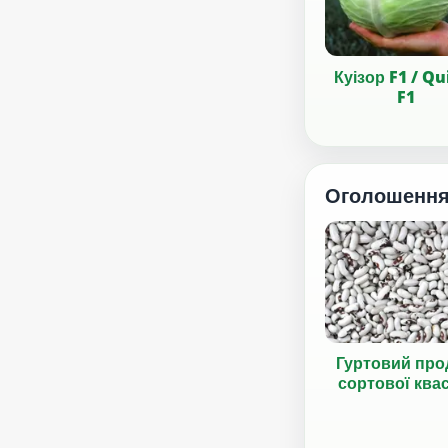
Куізор F1 / Qu
F1
Оголошенн
Гуртовий про
сортової ква