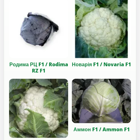
Родима РЦ F1 / Rodima
Новарія F1 / Novaria F1
RZ F1
Аммон F1 / Ammon F1