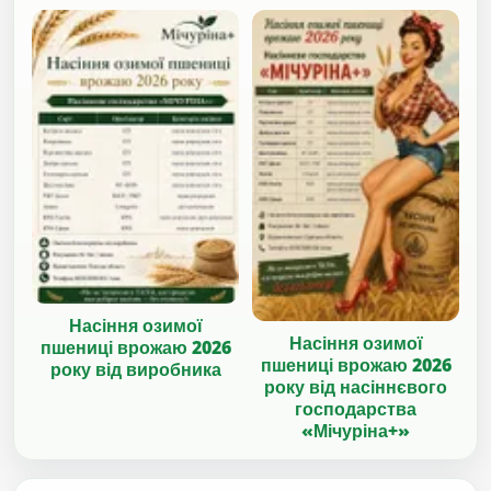
Насіння озимої
Насіння озимої
пшениці врожаю 2026
пшениці врожаю 2026
року від виробника
року від насіннєвого
господарства
«Мічуріна+»