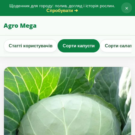
Щоденник для городу: полив, догляд і історія рослин.
×
Спробувати ➜
Agro Mega
Статті користувачів
Сорти капусти
Сорти салату