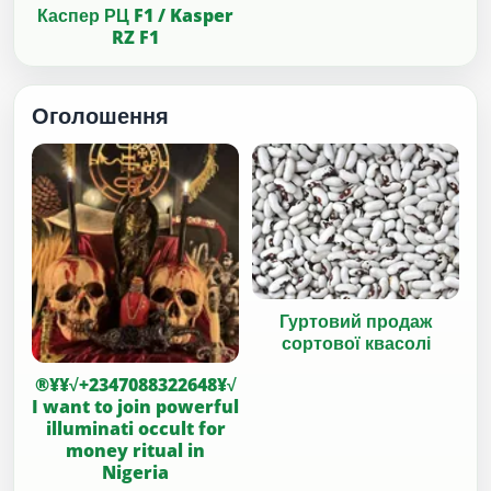
Каспер РЦ F1 / Kasper
RZ F1
Оголошення
Гуртовий продаж
сортової квасолі
®¥¥√+2347088322648¥√
I want to join powerful
illuminati occult for
money ritual in
Nigeria