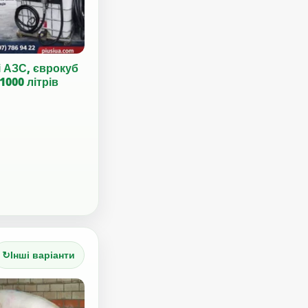
і АЗС, єврокуб
1000 літрів
↻
Інші варіанти