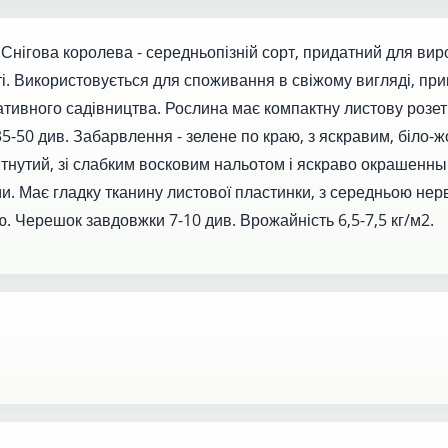
нігова королева - середньопізній сорт, придатний для ви
ті. Використовується для споживання в свіжому вигляді, при
ративного садівництва. Рослина має компактну листову розет
35-50 див. Забарвлення - зелене по краю, з яскравим, біло-
ітнутий, зі слабким восковим нальотом і яскраво окрашенны
. Має гладку тканину листової пластинки, з середньою нер
ю. Черешок завдовжки 7-10 див. Врожайність 6,5-7,5 кг/м2.