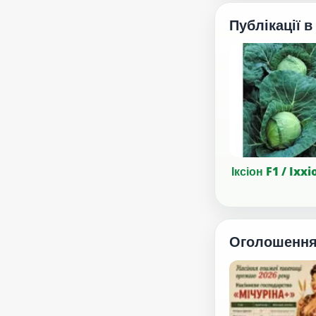
Публікації в
Іксіон F1 / Ixxi
Оголошенн