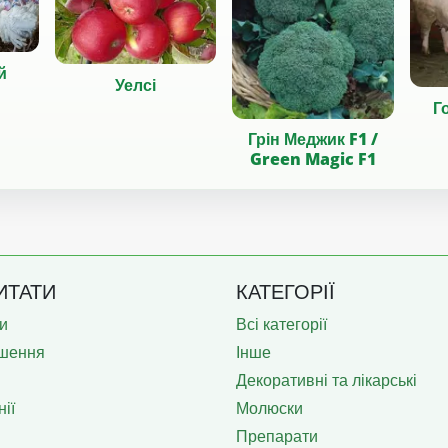
й
Уелсі
Г
Грін Меджик F1 /
Green Magic F1
ИТАТИ
КАТЕГОРІЇ
и
Всі категорії
шення
Інше
Декоративні та лікарські
ії
Молюски
Препарати