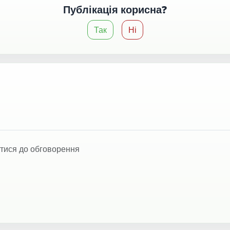
Публікація корисна?
Так
Ні
тися до обговорення