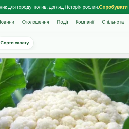
Спробувати
ик для городу: полив, догляд і історія рослин.
Новини
Оголошення
Події
Компанії
Спільнота
Сорти салату