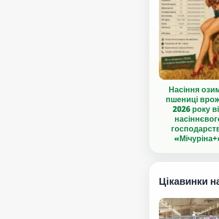
Насіння ози
пшениці вро
2026 року в
насіннєвог
господарст
«Мічуріна+
Цікавинки н