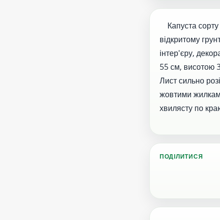
Капуста сорту С
відкритому грун
інтер'єру, деко
55 см, висотою 
Лист сильно роз
жовтими жилками
хвилясту по кра
ПОДІЛИТИСЯ