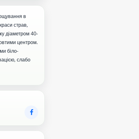
рощування в
краси страв,
ку діаметром 40-
жовтими центром.
ми біло-
вацією, слабо