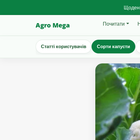
Щоденн
Почитати
Agro Mega
Статті користувачів
Сорти капусти