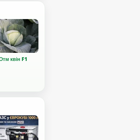
Отм квін F1