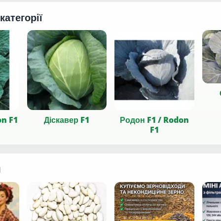
 категорії
on F1
Діскавер F1
Родон F1 / Rodon
F1
я