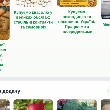
Купуємо
Купуємо квасолю у
некондицію та
великих обсягах:
відходи по Україні.
стабільні контракти
Мін
Працюємо з
та самовивіз
посередниками
мої
жаю
ід
о
ва
»
а додачу