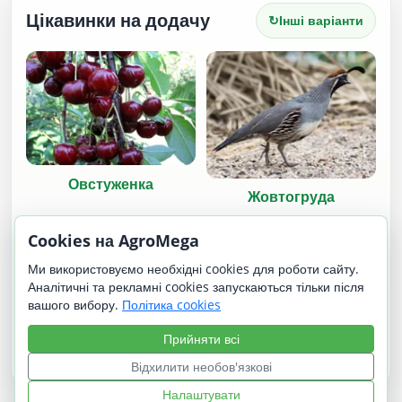
Цікавинки на додачу
↻
Інші варіанти
Овстуженка
Жовтогруда
Cookies на AgroMega
Ми використовуємо необхідні cookies для роботи сайту.
Аналітичні та рекламні cookies запускаються тільки після
вашого вибору.
Політика cookies
Сарда
Прийняти всі
Біла бурулька
Відхилити необов'язкові
Налаштувати