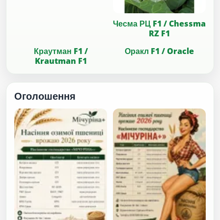
Чесма РЦ F1 / Chessma
RZ F1
Краутман F1 /
Оракл F1 / Oracle
Krautman F1
Оголошення