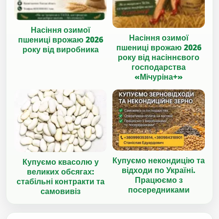
Насіння озимої
Насіння озимої
пшениці врожаю 2026
пшениці врожаю 2026
року від виробника
року від насіннєвого
господарства
«Мічуріна+»
Купуємо некондицію та
Купуємо квасолю у
відходи по Україні.
великих обсягах:
Працюємо з
стабільні контракти та
посередниками
самовивіз