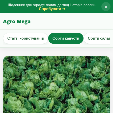
Щоденник для городу: полив, догляд і історія рослин.
×
Спробувати ➜
Agro Mega
Статті користувачів
Сорти капусти
Сорти салату