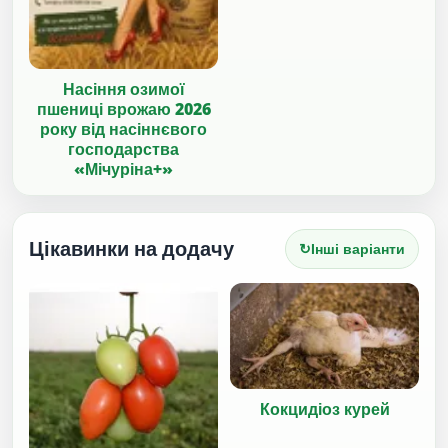
Насіння озимої
пшениці врожаю 2026
року від насіннєвого
господарства
«Мічуріна+»
Цікавинки на додачу
↻
Інші варіанти
Кокцидіоз курей