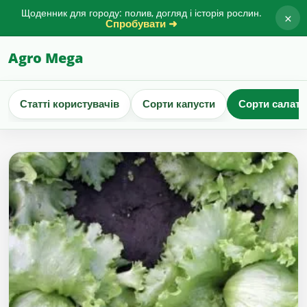
Щоденник для городу: полив, догляд і історія рослин.
×
Спробувати ➜
Agro Mega
Статті користувачів
Сорти капусти
Сорти салату