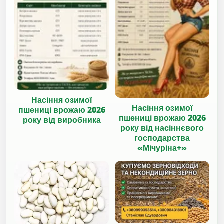
Насіння озимої
Насіння озимої
пшениці врожаю 2026
пшениці врожаю 2026
року від виробника
року від насіннєвого
господарства
«Мічуріна+»