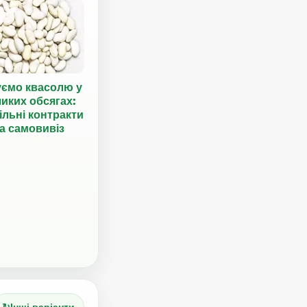
уємо квасолю у
иких обсягах:
ільні контракти
а самовивіз
↻
Інші варіанти