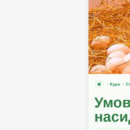
Кури
С
Умов
наси