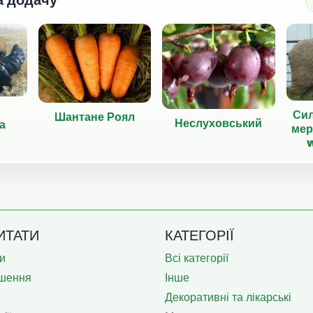
Си
Шантане Роял
Неслуховський
а
мер
ИТАТИ
КАТЕГОРІЇ
и
Всі категорії
шення
Інше
Декоративні та лікарські