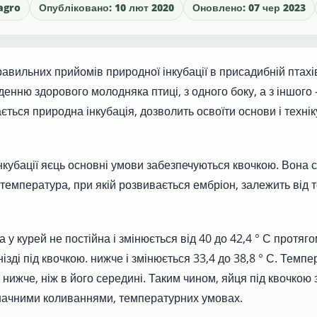
agro
Опубліковано: 10 лют 2020
Оновлено: 07 чер 2023
авильних прийомів природної інкубації в присадибній птахі
енню здорового молодняка птиці, з одного боку, а з іншого 
ється природна інкубація, дозволить освоїти основи і технік
нкубації яєць основні умови забезпечуються квочкою. Вона с
І температура, при якій розвивається ембріон, залежить від 
 у курей не постійна і змінюється від 40 до 42,4 ° С протяго
ізді під квочкою. нижче і змінюється 33,4 до 38,8 ° С. Темп
 нижче, ніж в його середині. Таким чином, яйця під квочкою
значними коливаннями, температурних умовах.