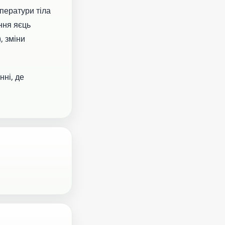
ператури тіла
ння яєць
, зміни
нні, де