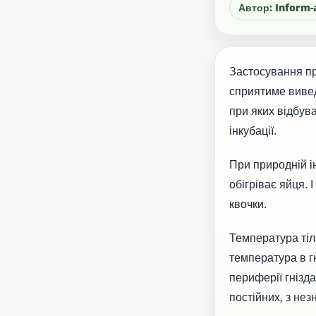
Автор: Inform-
Застосування пр
сприятиме вивед
при яких відбува
інкубації.
При природній і
обігріває яйця. 
квочки.
Температура тіла
температура в гн
периферії гнізда
постійних, з не