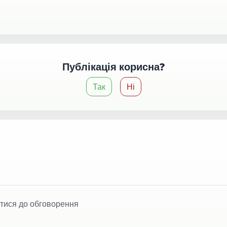
Публікація корисна?
Так
Ні
тися до обговорення