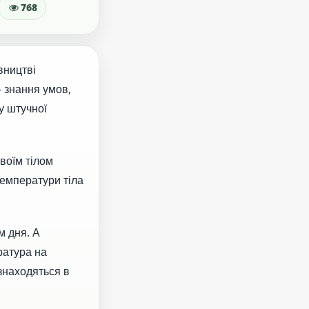
768
вництві
- знання умов,
у штучної
воїм тілом
температури тіла
м дня. А
ература на
 знаходяться в