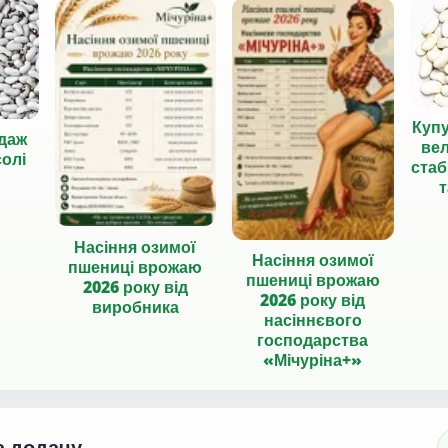
Куп
даж
вел
солі
стаб
т
Насіння озимої
Насіння озимої
пшениці врожаю
пшениці врожаю
2026 року від
2026 року від
виробника
насіннєвого
господарства
«Мічуріна+»
а додачу