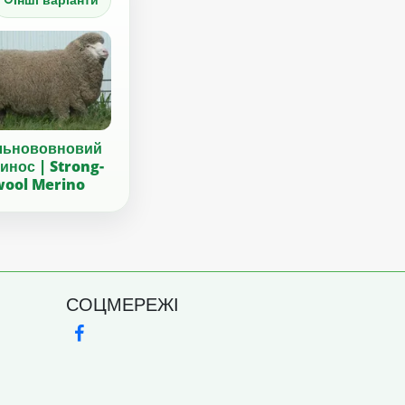
льнововновий
инос | Strong-
wool Merino
СОЦМЕРЕЖІ