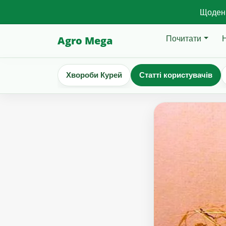
Щоденн
Почитати
Agro Mega
Хвороби Курей
Статті користувачів