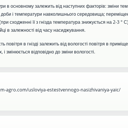
ри в основному залежить від наступних факторів: зміни тем
м доби і температури навколишнього середовища; переміще
 (при сходженні її з гнізда температура знижується на 2-3 ° С)
йці в залежності від часу насиджування.
ть повітря в гнізді залежить від вологості повітря в приміще
, і змінюється відповідно до зміни вологості.
orm-agro.com/usloviya-estestvennogo-nasizhivaniya-yaic/