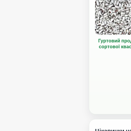
Гуртовий про
сортової ква
Цікавинки н