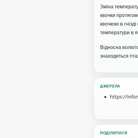
Зміна температу
квочки протяго
квочкою в гнізді
температури в я
Відносна вологіс
знаходиться птах
ДЖЕРЕЛА
https://inf
ПОДІЛИТИСЯ