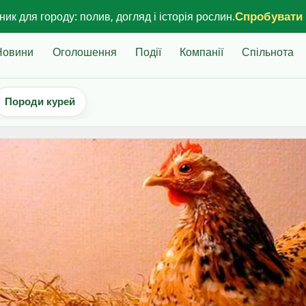
Спробувати
ик для городу: полив, догляд і історія рослин.
Новини
Оголошення
Події
Компанії
Спільнота
Породи курей