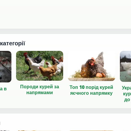
 категорії
Породи курей за
Топ 10 порід курей
Укр
а в
напрямами
яєчного напрямку
кур
до
я