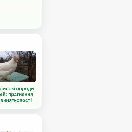
аїнські породи
ей: прагнення
 винятковості