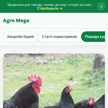
Щоденник для городу: полив, догляд і історія рослин.
×
Спробувати ➜
Agro Mega
Хвороби Курей
Статті користувачів
Породи куре