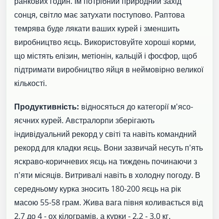
ранкових годин. Їм потрібний природний захід
сонця, світло має затухати поступово. Раптова
темрява буде лякати ваших курей і зменшить
виробництво яєць. Використовуйте хороші корми,
що містять елізин, метіонін, кальцій і фосфор, щоб
підтримати виробництво яйця в неймовірно великої
кількості.
Продуктивність:
відносяться до категорії м'ясо-
яєчних курей. Австралорпи зберігають
індивідуальний рекорд у світі та навіть командний
рекорд для кладки яєць. Вони зазвичай несуть п'ять
яскраво-коричневих яєць на тиждень починаючи з
п'яти місяців. Витривалі навіть в холодну погоду. В
середньому курка зносить 180-200 яєць на рік
масою 55-58 грам. Жива вага півня коливається від
2,7 до 4 - ох кілограмів, а курки - 2,2 - 3,0 кг.