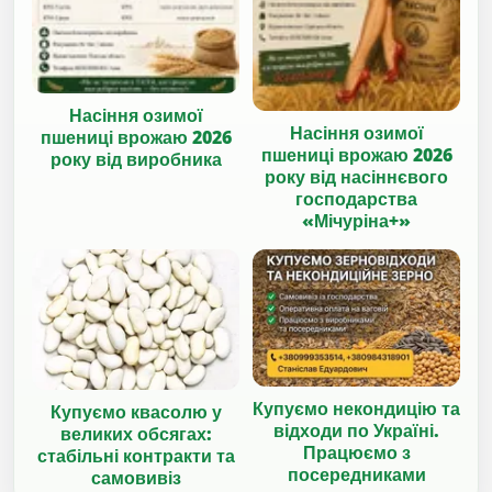
Насіння озимої
Насіння озимої
пшениці врожаю 2026
пшениці врожаю 2026
року від виробника
року від насіннєвого
господарства
«Мічуріна+»
Купуємо некондицію та
Купуємо квасолю у
відходи по Україні.
великих обсягах:
Працюємо з
стабільні контракти та
посередниками
самовивіз