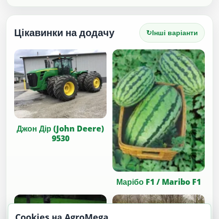
Цікавинки на додачу
↻
Інші варіанти
Джон Дір (John Deere)
9530
Марібо F1 / Maribo F1
Cookies на AgroMega