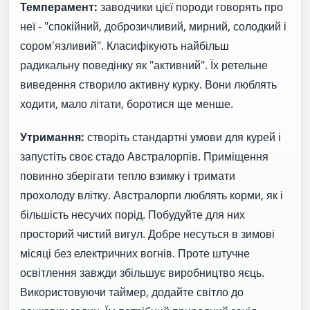
Темперамент:
заводчики цієї породи говорять про
неї - "спокійний, доброзичливий, мирний, солодкий і
сором'язливий". Класифікують найбільш
радикальну поведінку як "активний". Їх ретельне
виведення створило активну курку. Вони люблять
ходити, мало літати, боротися ще менше.
Утримання:
створіть стандартні умови для курей і
запустіть своє стадо Австралорпів. Приміщення
повинно зберігати тепло взимку і тримати
прохолоду влітку. Австралорпи люблять корми, як і
більшість несучих порід. Побудуйте для них
просторий чистий вигул. Добре несуться в зимові
місяці без електричних вогнів. Проте штучне
освітлення завжди збільшує виробництво яєць.
Використовуючи таймер, додайте світло до