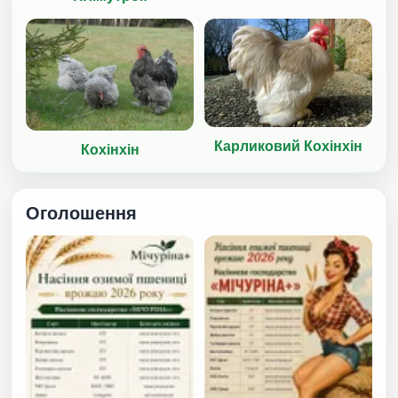
Карликовий Кохінхін
Кохінхін
Оголошення