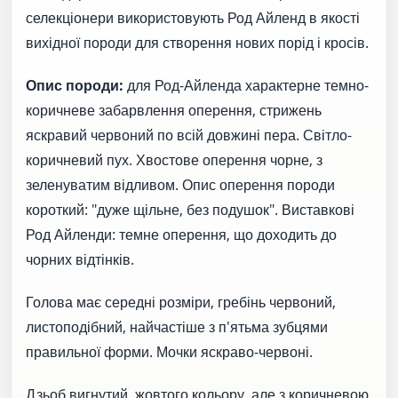
селекціонери використовують Род Айленд в якості
вихідної породи для створення нових порід і кросів.
Опис породи:
для Род-Айленда характерне темно-
коричневе забарвлення оперення, стрижень
яскравий червоний по всій довжині пера. Світло-
коричневий пух. Хвостове оперення чорне, з
зеленуватим відливом. Опис оперення породи
короткий: "дуже щільне, без подушок". Виставкові
Род Айленди: темне оперення, що доходить до
чорних відтінків.
Голова має середні розміри, гребінь червоний,
листоподібний, найчастіше з п'ятьма зубцями
правильної форми. Мочки яскраво-червоні.
Дзьоб вигнутий, жовтого кольору, але з коричневою