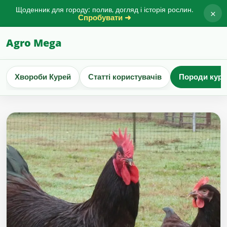
Щоденник для городу: полив, догляд і історія рослин.
×
Спробувати ➜
Agro Mega
Хвороби Курей
Статті користувачів
Породи куре