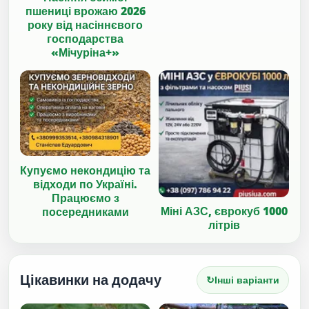
пшениці врожаю 2026
року від насіннєвого
господарства
«Мічуріна+»
Купуємо некондицію та
відходи по Україні.
Працюємо з
Міні АЗС, єврокуб 1000
посередниками
літрів
Цікавинки на додачу
↻
Інші варіанти