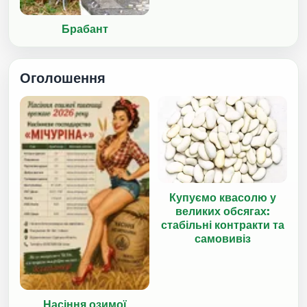
Брабант
Оголошення
Купуємо квасолю у
великих обсягах:
стабільні контракти та
самовивіз
Насіння озимої