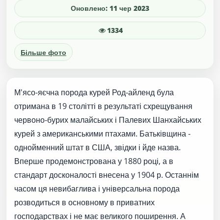
Оновлено: 11 чер 2023
1334
Більше фото
М'ясо-яєчна порода курей Род-айленд була
отримана в 19 столітті в результаті схрещування
червоно-бурих малайських і Палевих Шанхайських
курей з американськими птахами. Батьківщина -
однойменний штат в США, звідки і йде назва.
Вперше продемонстрована у 1880 році, а в
стандарт досконалості внесена у 1904 р. Останнім
часом ця невибаглива і універсальна порода
розводиться в основному в приватних
господарствах і не має великого поширення. А