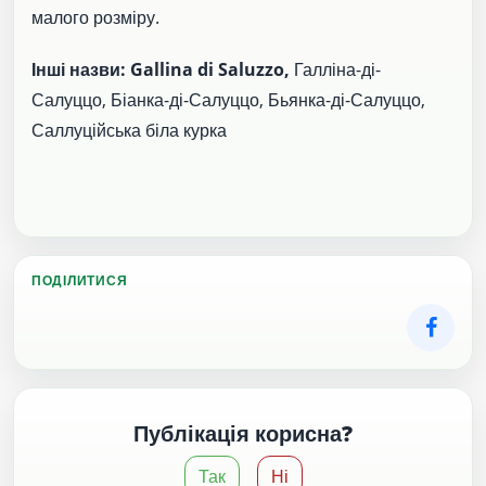
малого розміру.
Інші назви: Gallina di Saluzzo,
Галліна-ді-
Салуццо, Біанка-ді-Салуццо, Бьянка-ді-Салуццо,
Саллуційська біла курка
ПОДІЛИТИСЯ
Публікація корисна?
Так
Ні