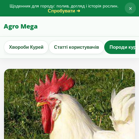
Щоденник для городу: полив, догляд і історія рослин.
×
Спробувати ➜
Agro Mega
Хвороби Курей
Статті користувачів
Породи куре