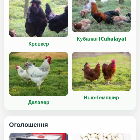
Кубалая (Cubalaya)
Кревкер
Нью-Гемпшир
Делавер
Оголошення