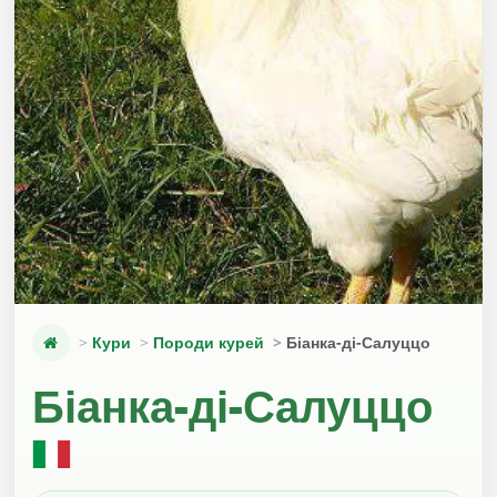
Кури
Породи курей
Біанка-ді-Салуццо
Біанка-ді-Салуццо