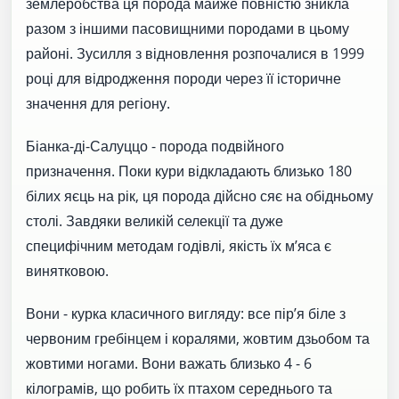
землеробства ця порода майже повністю зникла
разом з іншими пасовищними породами в цьому
районі. Зусилля з відновлення розпочалися в 1999
році для відродження породи через її історичне
значення для регіону.
Біанка-ді-Салуццо - порода подвійного
призначення. Поки кури відкладають близько 180
білих яєць на рік, ця порода дійсно сяє на обідньому
столі. Завдяки великій селекції та дуже
специфічним методам годівлі, якість їх м’яса є
винятковою.
Вони - курка класичного вигляду: все пір’я біле з
червоним гребінцем і коралями, жовтим дзьобом та
жовтими ногами. Вони важать близько 4 - 6
кілограмів, що робить їх птахом середнього та