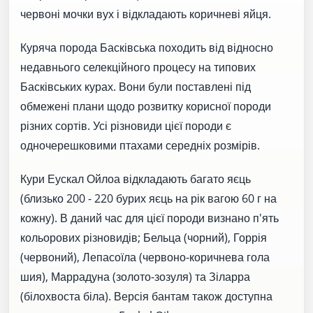
червоні мочки вух і відкладають коричневі яйця.
Куряча порода Басківська походить від відносно
недавнього селекційного процесу на типових
Басківських курах. Вони були поставлені під
обмежені плани щодо розвитку корисної породи
різних сортів. Усі різновиди цієї породи є
одночерешковими птахами середніх розмірів.
Кури Еускал Ойлоа відкладають багато яєць
(близько 200 - 220 бурих яєць на рік вагою 60 г на
кожну). В даний час для цієї породи визнано п'ять
кольорових різновидів; Бельца (чорний), Горрія
(червоний), Лепасоїла (червоно-коричнева гола
шия), Маррадуна (золото-зозуля) та Зіларра
(білохвоста біла). Версія бантам також доступна