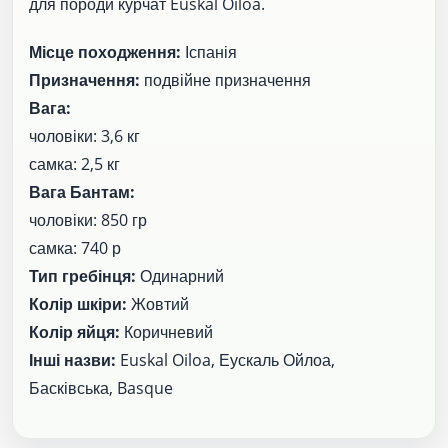
для породи курчат Euskal Oiloa.
Місце походження:
Іспанія
Призначення:
подвійне призначення
Вага:
чоловіки: 3,6 кг
самка: 2,5 кг
Вага Бантам:
чоловіки: 850 гр
самка: 740 р
Тип гребінця:
Одинарний
Колір шкіри:
Жовтий
Колір яйця:
Коричневий
Інші назви:
Euskal Oiloa, Еускаль Ойлоа,
Басківська, Basque