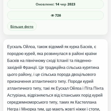
Оновлено: 14 чер 2023
726
Більше фото
Еускаль Ойлоа, також відомий як курка Басків, є
породою курей, яка розвинулася в районі країни
Басків на північному сході Іспанії та південно-
західній Франції. Це традиційна сільська курятина
цього району, і це сільська порода двоцільового
призначення атлантичного типу. Породи курей
атлантичного типу, такі як Еускал Ойлоа і Піта Пінта
Астуріана, відрізняються від іспанських порід курей
середземноморського типу, таких як Кастеллана
Негра і Мінорка тим, що мають жовті ніжки і стопи,