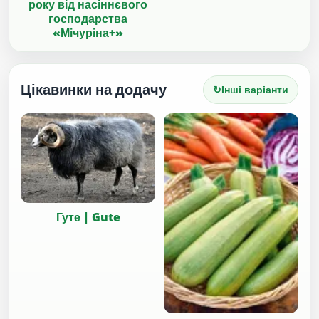
року від насіннєвого
господарства
«Мічуріна+»
Цікавинки на додачу
↻
Інші варіанти
Гуте | Gute