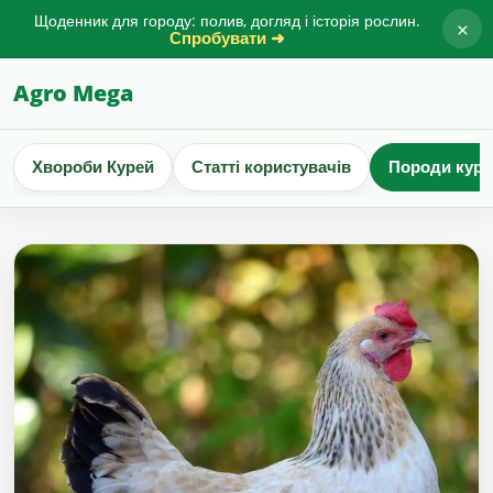
Щоденник для городу: полив, догляд і історія рослин.
×
Спробувати ➜
Agro Mega
Хвороби Курей
Статті користувачів
Породи куре