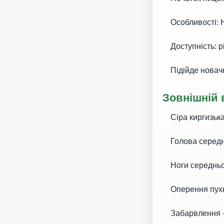
Особливості: Не
Доступність: рі
Підійде новачко
Зовнішній 
Сіра киргизька 
Голова середня,
Ноги середньо
Оперення пухке,
Забарвлення - 