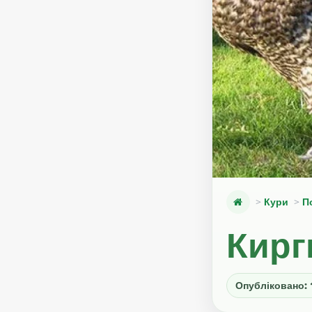
Кури
П
Кирг
Опубліковано: 1