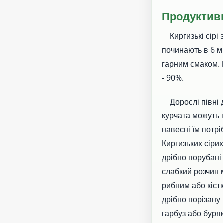
Продуктив
Киргизькі сірі 
починають в 6 мі
гарним смаком. 
- 90%.
Дорослі півні до
курчата можуть 
навесні їм потр
Киргизьких сірих
дрібно порубані 
слабкий розчин 
рибним або кіст
дрібно порізану
гарбуз або буря