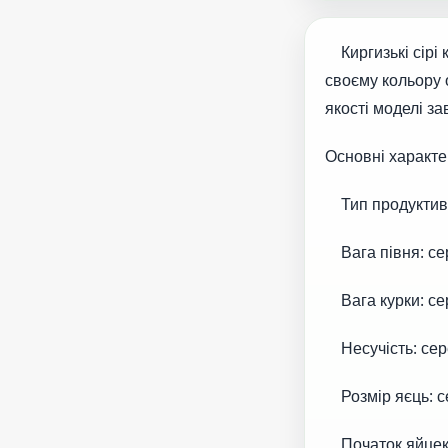
Киргизькі сірі к
своєму кольору 
якості моделі з
Основні характе
Тип продуктивно
Вага півня: сере
Вага курки: сере
Несучість: сере
Розмір яєць: се
Початок яйцекла