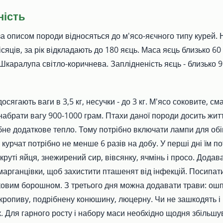
ність
за описом породи відносяться до м'ясо-яєчного типу курей.
сяців, за рік відкладають до 180 яєць. Маса яєць близько 60 
Шкаралупа світло-коричнева. Заплідненість яєць - близько 
сягають ваги в 3,5 кг, несучки - до 3 кг. М'ясо соковите, см
набрати вагу 900-1000 грам. Птахи даної породи досить житт
ібне додаткове тепло. Тому потрібно включати лампи для обі
 курчат потрібно не менше 6 разів на добу. У перші дні їм п
круті яйця, знежирений сир, вівсянку, ячмінь і просо. Додав
марганцівки, щоб захистити пташенят від інфекцій. Посипат
ковим борошном. З третього дня можна додавати трави: ош
 кропиву, подрібнену конюшину, люцерну. Чи не зашкодять і
к. Для гарного росту і набору маси необхідно щодня збільшув