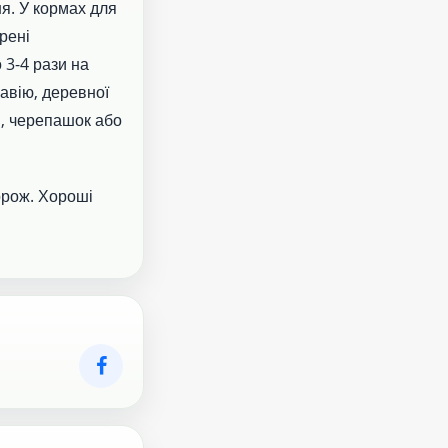
ня. У кормах для
рені
 3-4 рази на
авію, деревної
ди, черепашок або
орож. Хороші