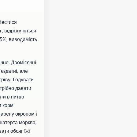
 Нестися
г, відрізняються
95%, виводимість
ачне. Двомісячні
єздатні, але
гріву. Годувати
отрібно давати
ати в питво
и корм
парену окропом і
 натерта морква,
ати обсяг їжі