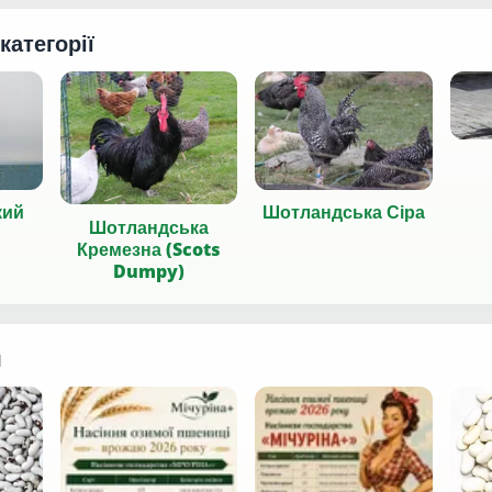
 категорії
кий
Шотландська Сіра
Шотландська
Кремезна (Scots
Dumpy)
я