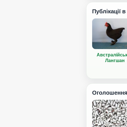
Публікації в
Австралійсь
Лангшан
Оголошенн