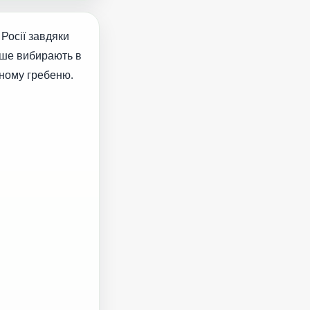
 Росії завдяки
тіше вибирають в
оному гребеню.