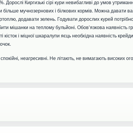
%. Дорослі Киргизькі сірі кури невибагливі до умов утриман
и більше мучнозернових і білкових кормів. Можна давати ва
ртоплю, додавати зелень. Годувати дорослих курей потрібно
бити мішанки на теплому бульйоні. Обов'язкова наявність гр
ті кісток і міцної шкаралупи яєць необхідна наявність крей
очок.
спокійні, неагресивні. Не літають, не вимагають високих ог