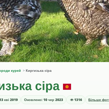
ороди курей
Киргизька сіра
изька сіра
3 кві 2019
Оновлено: 10 чер 2023
1316
Більше фот