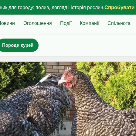
Спробувати
ик для городу: полив, догляд і історія рослин.
Новини
Оголошення
Події
Компанії
Спільнота
Породи курей