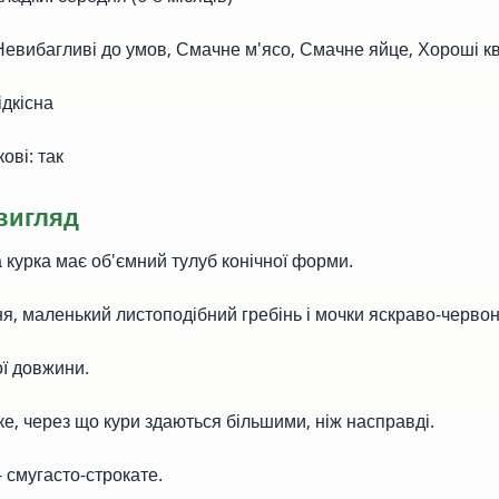
вибагливі до умов, Смачне м'ясо, Смачне яйце, Хороші к
дкісна
ві: так
вигляд
курка має об'ємний тулуб конічної форми.
 маленький листоподібний гребінь і мочки яскраво-червон
ї довжини.
 через що кури здаються більшими, ніж насправді.
смугасто-строкате.