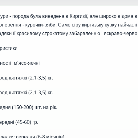
ури - порода була виведена в Киргизії, але широко відома в
оперення - курочки-ряби. Саме сіру киргизьку курку найчас
авдяки її красивому строкатому забарвленню і яскраво-черв
ристики
сті: м'ясо-яєчні
дньотяжкі (2,1-3,5) кг.
дньотяжкі (2,1-3,5) кг.
дня (150-200) шт. на рік.
редні (45-60) гр.
дки: середня (6-8 місяців)